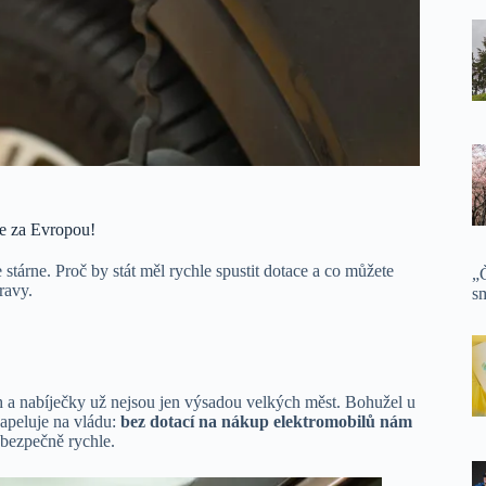
e za Evropou!
stárne. Proč by stát měl rychle spustit dotace a co můžete
„Č
ravy.
sm
ích a nabíječky už nejsou jen výsadou velkých měst. Bohužel u
 apeluje na vládu:
bez dotací na nákup elektromobilů nám
ebezpečně rychle.