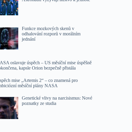
Funkce mozkových skenů v
odhalování rozporů v morálním
jednání
ASA oslavuje úspěch – US měsíční mise úspěšně
okončena, kapsle Orion bezpečně přistála
spěch mise „Artemis 2“ – co znamená pro
mbiciózní měsíční plány NASA
Genetické vlivy na narcisismus: Nové
poznatky ze studia