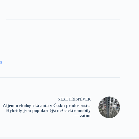
49
NEXT
PŘÍSPĚVEK
Zájem o ekologická auta v Česku prudce roste.
Hybridy jsou populárnější než elektromobily
— zatím