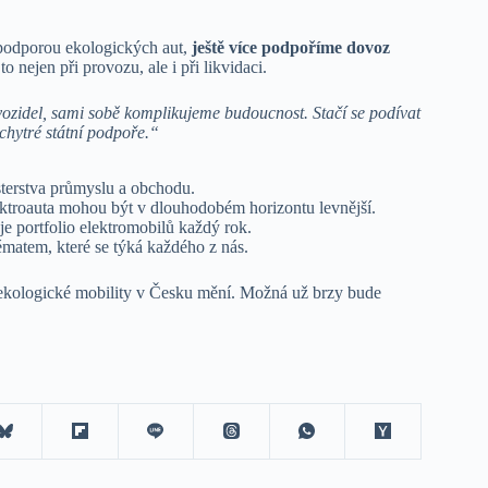
podporou ekologických aut,
ještě více podpoříme dovoz
o nejen při provozu, ale i při likvidaci.
ozidel, sami sobě komplikujeme budoucnost. Stačí se podívat
chytré státní podpoře.“
sterstva průmyslu a obchodu.
ektroauta mohou být v dlouhodobém horizontu levnější.
e portfolio elektromobilů každý rok.
tématem, které se týká každého z nás.
sti ekologické mobility v Česku mění. Možná už brzy bude