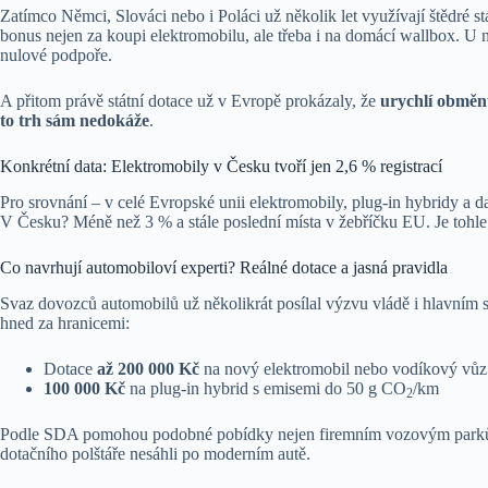
Zatímco Němci, Slováci nebo i Poláci už několik let využívají štědré s
bonus nejen za koupi elektromobilu, ale třeba i na domácí wallbox. U 
nulové podpoře.
A přitom právě státní dotace už v Evropě prokázaly, že
urychlí obměnu
to trh sám nedokáže
.
Konkrétní data: Elektromobily v Česku tvoří jen 2,6 % registrací
Pro srovnání – v celé Evropské unii elektromobily, plug-in hybridy a dal
V Česku? Méně než 3 % a stále poslední místa v žebříčku EU. Je tohle v
Co navrhují automobiloví experti? Reálné dotace a jasná pravidla
Svaz dovozců automobilů už několikrát posílal výzvu vládě i hlavním s
hned za hranicemi:
Dotace
až 200 000 Kč
na nový elektromobil nebo vodíkový vůz
100 000 Kč
na plug-in hybrid s emisemi do 50 g CO
/km
2
Podle SDA pomohou podobné pobídky nejen firemním vozovým parkům, 
dotačního polštáře nesáhli po moderním autě.