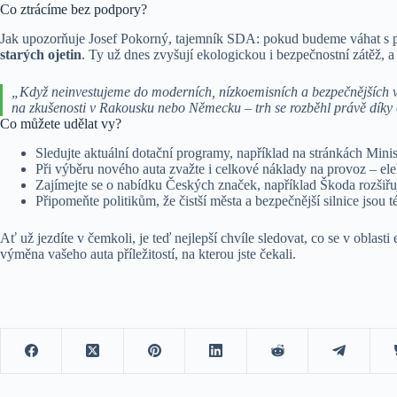
Co ztrácíme bez podpory?
Jak upozorňuje Josef Pokorný, tajemník SDA: pokud budeme váhat s 
starých ojetin
. Ty už dnes zvyšují ekologickou i bezpečnostní zátěž, a t
„Když neinvestujeme do moderních, nízkoemisních a bezpečnějších v
na zkušenosti v Rakousku nebo Německu – trh se rozběhl právě díky 
Co můžete udělat vy?
Sledujte aktuální dotační programy, například na stránkách Mini
Při výběru nového auta zvažte i celkové náklady na provoz – el
Zajímejte se o nabídku Českých značek, například Škoda rozšiřuj
Připomeňte politikům, že čistší města a bezpečnější silnice jsou 
Ať už jezdíte v čemkoli, je teď nejlepší chvíle sledovat, co se v obla
výměna vašeho auta příležitostí, na kterou jste čekali.