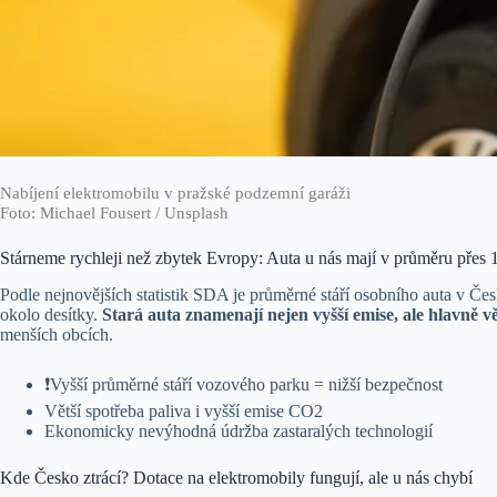
Nabíjení elektromobilu v pražské podzemní garáži
Foto: Michael Fousert / Unsplash
Stárneme rychleji než zbytek Evropy: Auta u nás mají v průměru přes 1
Podle nejnovějších statistik SDA je průměrné stáří osobního auta v Čes
okolo desítky.
Stará auta znamenají nejen vyšší emise, ale hlavně vět
menších obcích.
❗️Vyšší průměrné stáří vozového parku = nižší bezpečnost
Větší spotřeba paliva i vyšší emise CO2
Ekonomicky nevýhodná údržba zastaralých technologií
Kde Česko ztrácí? Dotace na elektromobily fungují, ale u nás chybí