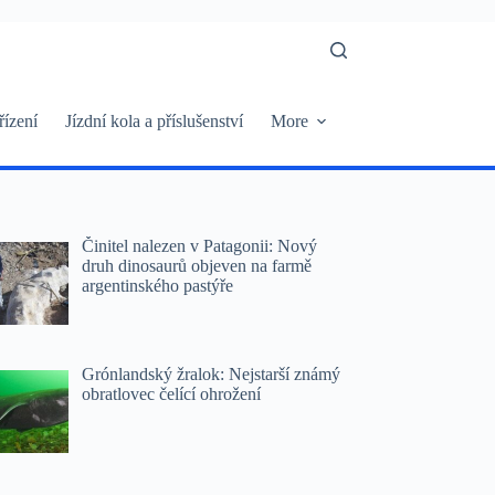
řízení
Jízdní kola a příslušenství
More
Činitel nalezen v Patagonii: Nový
druh dinosaurů objeven na farmě
argentinského pastýře
Grónlandský žralok: Nejstarší známý
obratlovec čelící ohrožení