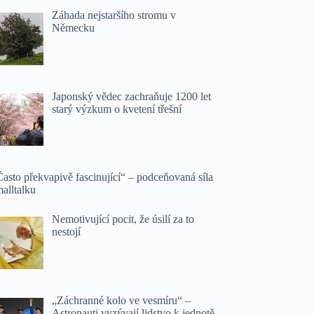
Záhada nejstaršího stromu v
Německu
Japonský vědec zachraňuje 1200 let
starý výzkum o kvetení třešní
asto překvapivě fascinující“ – podceňovaná síla
alltalku
Nemotivující pocit, že úsilí za to
nestojí
„Záchranné kolo ve vesmíru“ –
Astronauti vyzývají lidstvo k jednotě