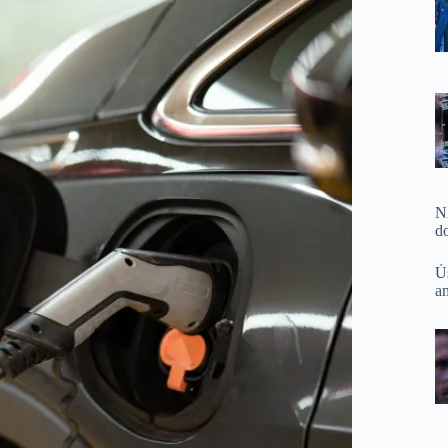
N
d
Ú
a