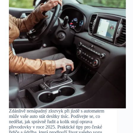
Zdánlivě nenápadný zlozvyk při jízdě s automatem
může vaše auto stát desítky tisíc. Podívejte se, co
nedělat, jak správně řadit a kolik stojí oprava
převodovky v roce 2025. Praktické tipy pro české
řidiče a údržba, která prodlouží život vašeho vozu.