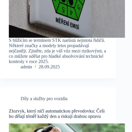
S blížícím se termínem STK narůstá nejistota řidičů.
Některé značky a modely letos propadávají
nejčastěji. Zjistěte, zda je váš vůz mezi rizikovými, a
co můžete udělat pro hladké absolvování technické
kontroly v roce 2025.
admin
28.09.2025
Díly a služby pro vozidla
Zlozvyk, který ničí automatickou převodovku: Češi
ho dělají téměř každý den a riskují drahou opravu