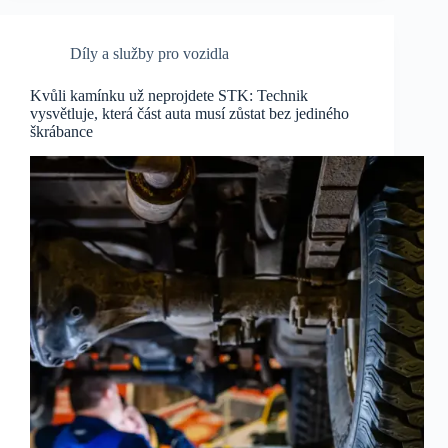
Díly a služby pro vozidla
Kvůli kamínku už neprojdete STK: Technik
vysvětluje, která část auta musí zůstat bez jediného
škrábance