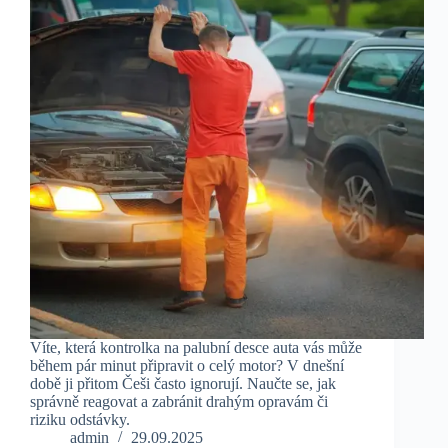
Víte, která kontrolka na palubní desce auta vás může
během pár minut připravit o celý motor? V dnešní
době ji přitom Češi často ignorují. Naučte se, jak
správně reagovat a zabránit drahým opravám či
riziku odstávky.
admin
29.09.2025