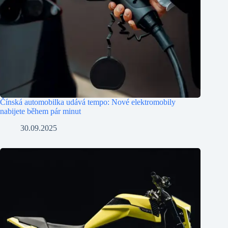
Čínská automobilka udává tempo: Nové elektromobily
nabijete během pár minut
30.09.2025