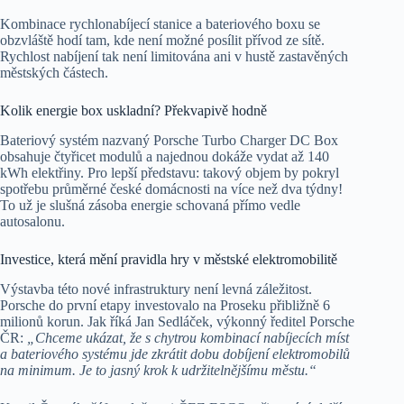
Kombinace rychlonabíjecí stanice a bateriového boxu se
obzvláště hodí tam, kde není možné posílit přívod ze sítě.
Rychlost nabíjení tak není limitována ani v hustě zastavěných
městských částech.
Kolik energie box uskladní? Překvapivě hodně
Bateriový systém nazvaný Porsche Turbo Charger DC Box
obsahuje čtyřicet modulů a najednou dokáže vydat až 140
kWh elektřiny. Pro lepší představu: takový objem by pokryl
spotřebu průměrné české domácnosti na více než dva týdny!
To už je slušná zásoba energie schovaná přímo vedle
autosalonu.
Investice, která mění pravidla hry v městské elektromobilitě
Výstavba této nové infrastruktury není levná záležitost.
Porsche do první etapy investovalo na Proseku přibližně 6
milionů korun. Jak říká Jan Sedláček, výkonný ředitel Porsche
ČR:
„Chceme ukázat, že s chytrou kombinací nabíjecích míst
a bateriového systému jde zkrátit dobu dobíjení elektromobilů
na minimum. Je to jasný krok k udržitelnějšímu městu.“