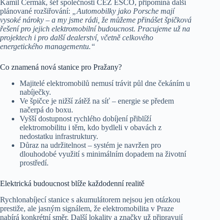
Kamil Čermák, šéf společnosti ČEZ ESCO, připomíná další
plánované rozšiřování:
„Automobilky jako Porsche mají
vysoké nároky – a my jsme rádi, že můžeme přinášet špičková
řešení pro jejich elektromobilní budoucnost. Pracujeme už na
projektech i pro další dealerství, včetně celkového
energetického managementu.“
Co znamená nová stanice pro Pražany?
Majitelé elektromobilů nemusí trávit půl dne čekáním u
nabíječky.
Ve špičce je nižší zátěž na síť – energie se předem
načerpá do boxu.
Vyšší dostupnost rychlého dobíjení přiblíží
elektromobilitu i těm, kdo bydleli v obavách z
nedostatku infrastruktury.
Důraz na udržitelnost – systém je navržen pro
dlouhodobé využití s minimálním dopadem na životní
prostředí.
Elektrická budoucnost blíže každodenní realitě
Rychlonabíjecí stanice s akumulátorem nejsou jen otázkou
prestiže, ale jasným signálem, že elektromobilita v Praze
nabírá konkrétní směr. Další lokality a značky už připravují