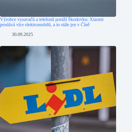
Výrobce vysavačů a telefonů poráží Škodovku: Xiaomi
prodává více elektromobilů, a to stále jen v Číně
30.09.2025