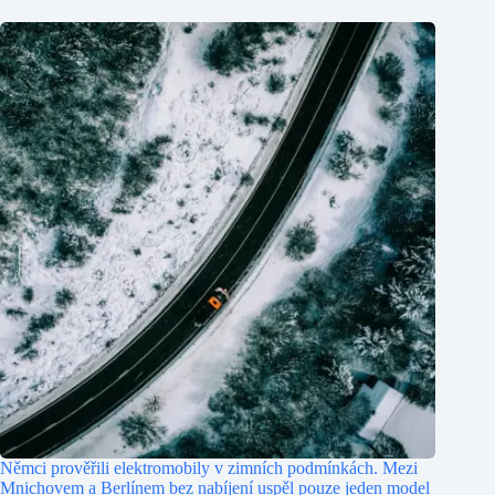
Němci prověřili elektromobily v zimních podmínkách. Mezi
Mnichovem a Berlínem bez nabíjení uspěl pouze jeden model