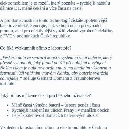
elektromobilem je to rozdíl, který poznáte – rychlejší nabití u
dálnice D1, méně čekání a více času na cestě.
A pro domácnosti? S touto technologií získáte spolehlivější
bateriové úložiště energie, což se hodí nejen při výpadcích
proudu, ale i pro efektivnější využití vlastní vyrobené elektřiny
z FVE v podmínkách České republiky.
Co říká výzkumník přímo z laboratoře?
„Veškerá data ze senzorů končí v systému řízení baterie, který
přesně vyhodnotí, jaký proud použít při nabíjení a vybíjení.
Naším cílem je najít rovnováhu mezi maximálním výkonem a
šetrností vůči vnitřním vrstvám článku, aby baterie vydržela
co nejdéle,“
sděluje Gerhard Domann z Fraunhoferova
institutu.
Jaký přínos můžeme čekat pro běžného uživatele?
Méně častá výměna baterií – úspora peněz i času
Rychlejší nabíjení na ulicích Prahy i v menších obcích
Lepší spolehlivost domácích bateriových úložišť
Vzhledem k rostoucímu zájmu o elektromobilitu v Česku a