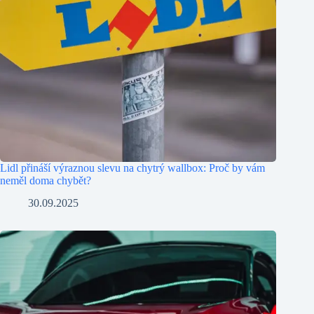
Lidl přináší výraznou slevu na chytrý wallbox: Proč by vám
neměl doma chybět?
30.09.2025