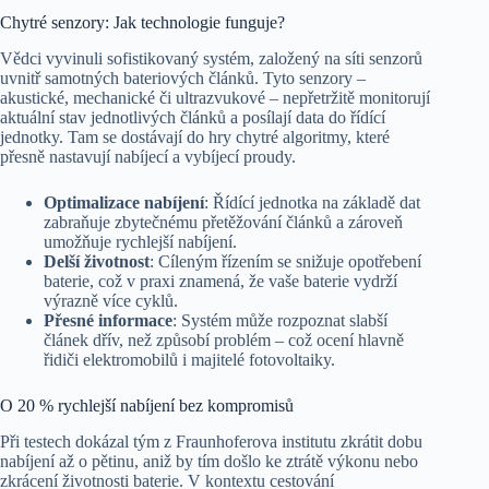
Chytré senzory: Jak technologie funguje?
Vědci vyvinuli sofistikovaný systém, založený na síti senzorů
uvnitř samotných bateriových článků. Tyto senzory –
akustické, mechanické či ultrazvukové – nepřetržitě monitorují
aktuální stav jednotlivých článků a posílají data do řídící
jednotky. Tam se dostávají do hry chytré algoritmy, které
přesně nastavují nabíjecí a vybíjecí proudy.
Optimalizace nabíjení
: Řídící jednotka na základě dat
zabraňuje zbytečnému přetěžování článků a zároveň
umožňuje rychlejší nabíjení.
Delší životnost
: Cíleným řízením se snižuje opotřebení
baterie, což v praxi znamená, že vaše baterie vydrží
výrazně více cyklů.
Přesné informace
: Systém může rozpoznat slabší
článek dřív, než způsobí problém – což ocení hlavně
řidiči elektromobilů i majitelé fotovoltaiky.
O 20 % rychlejší nabíjení bez kompromisů
Při testech dokázal tým z Fraunhoferova institutu zkrátit dobu
nabíjení až o pětinu, aniž by tím došlo ke ztrátě výkonu nebo
zkrácení životnosti baterie. V kontextu cestování