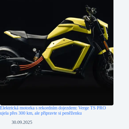
Elektrická motorka s rekordním dojezdem: Verge TS PRO
ujela přes 300 km, ale připravte si peněženku
30.09.2025