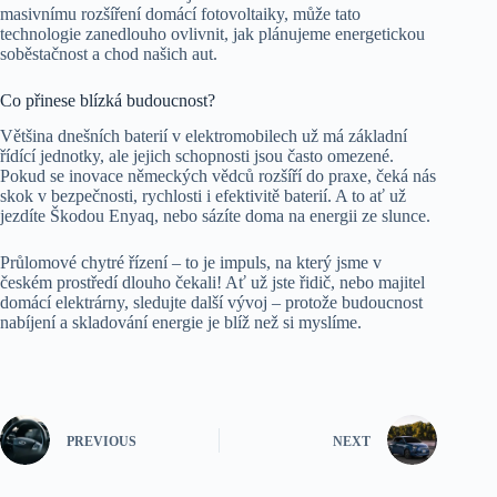
masivnímu rozšíření domácí fotovoltaiky, může tato
technologie zanedlouho ovlivnit, jak plánujeme energetickou
soběstačnost a chod našich aut.
Co přinese blízká budoucnost?
Většina dnešních baterií v elektromobilech už má základní
řídící jednotky, ale jejich schopnosti jsou často omezené.
Pokud se inovace německých vědců rozšíří do praxe, čeká nás
skok v bezpečnosti, rychlosti i efektivitě baterií. A to ať už
jezdíte Škodou Enyaq, nebo sázíte doma na energii ze slunce.
Průlomové chytré řízení – to je impuls, na který jsme v
českém prostředí dlouho čekali! Ať už jste řidič, nebo majitel
domácí elektrárny, sledujte další vývoj – protože budoucnost
nabíjení a skladování energie je blíž než si myslíme.
PREVIOUS
NEXT