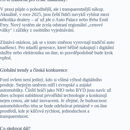
V praxi půjde o pohodlnější, ale i transparentnější nákup.
Aktuálně, v roce 2025, jsou čeští řidiči navyklí vybírat mezi
několika dealery – ať už jde o Auto Palace nebo třeba Emil
Frey. Nový systém ale zcela odstraní regionální „cenové
války“ i zážitky z osobního vyjednávání.
Zůstává otázkou, jak se s touto změnou vyrovnají tradiční auto
nadšenci. Pro mladší generace, které běžně nakupují i digitální
služby nebo elektroniku on-line, to pravděpodobně bude krok
vpřed.
Globální trendy a čínská konkurence
Ford ovšem není jediný, kdo si všímá výhod digitálního
prodeje. Stejným směrem míří i evropské a asijské
automobilky. Čínští hráči jako NIO nebo BYD jsou navíc už
dnes schopni nabídnout prvotřídní technologie a konkurují
nejen cenou, ale také inovacemi. Je zřejmé, že budoucnost
automobilového trhu se bude odehrávat primárně v on-line
prostředí, kde je klíčová rychlost, jednoduchost a
transparentnost.
Co sledovat dál?