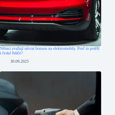
Němci zvažují návrat bonusu na elektromobily. Proč to potěší
i české řidiče?
30.09.2025