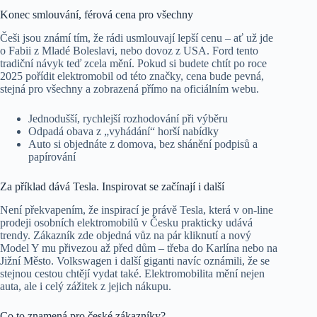
Konec smlouvání, férová cena pro všechny
Češi jsou známí tím, že rádi usmlouvají lepší cenu – ať už jde
o Fabii z Mladé Boleslavi, nebo dovoz z USA. Ford tento
tradiční návyk teď zcela mění. Pokud si budete chtít po roce
2025 pořídit elektromobil od této značky, cena bude pevná,
stejná pro všechny a zobrazená přímo na oficiálním webu.
Jednodušší, rychlejší rozhodování při výběru
Odpadá obava z „vyhádání“ horší nabídky
Auto si objednáte z domova, bez shánění podpisů a
papírování
Za příklad dává Tesla. Inspirovat se začínají i další
Není překvapením, že inspirací je právě Tesla, která v on-line
prodeji osobních elektromobilů v Česku prakticky udává
trendy. Zákazník zde objedná vůz na pár kliknutí a nový
Model Y mu přivezou až před dům – třeba do Karlína nebo na
Jižní Město. Volkswagen i další giganti navíc oznámili, že se
stejnou cestou chtějí vydat také. Elektromobilita mění nejen
auta, ale i celý zážitek z jejich nákupu.
Co to znamená pro české zákazníky?