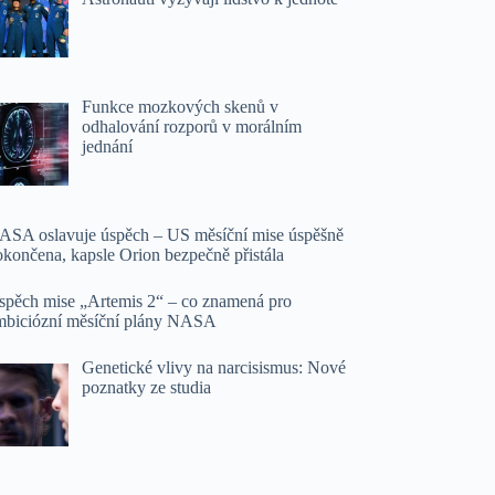
Funkce mozkových skenů v
odhalování rozporů v morálním
jednání
ASA oslavuje úspěch – US měsíční mise úspěšně
okončena, kapsle Orion bezpečně přistála
spěch mise „Artemis 2“ – co znamená pro
mbiciózní měsíční plány NASA
Genetické vlivy na narcisismus: Nové
poznatky ze studia