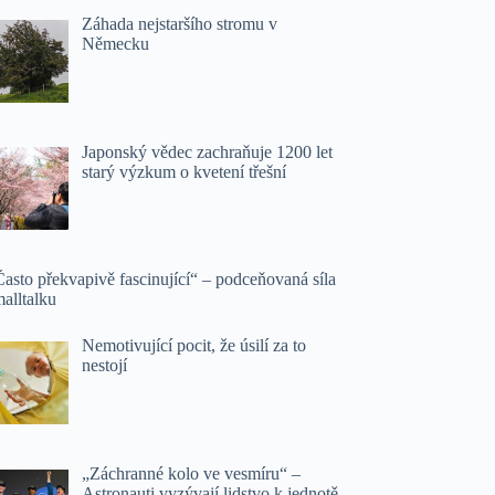
Záhada nejstaršího stromu v
Německu
Japonský vědec zachraňuje 1200 let
starý výzkum o kvetení třešní
asto překvapivě fascinující“ – podceňovaná síla
alltalku
Nemotivující pocit, že úsilí za to
nestojí
„Záchranné kolo ve vesmíru“ –
Astronauti vyzývají lidstvo k jednotě