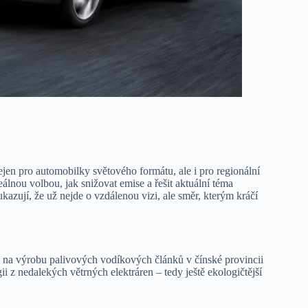
ejen pro automobilky světového formátu, ale i pro regionální
eálnou volbou, jak snižovat emise a řešit aktuální téma
azují, že už nejde o vzdálenou vizi, ale směr, kterým kráčí
y na výrobu palivových vodíkových článků v čínské provincii
 z nedalekých větrných elektráren – tedy ještě ekologičtější