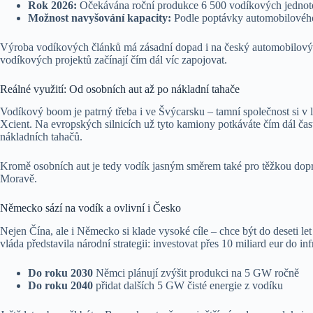
Rok 2026:
Očekávána roční produkce 6 500 vodíkových jednot
Možnost navyšování kapacity:
Podle poptávky automobilového t
Výroba vodíkových článků má zásadní dopad i na český automobilový 
vodíkových projektů začínají čím dál víc zapojovat.
Reálné využití: Od osobních aut až po nákladní tahače
Vodíkový boom je patrný třeba i ve Švýcarsku – tamní společnost si v
Xcient. Na evropských silnicích už tyto kamiony potkáváte čím dál ča
nákladních tahačů.
Kromě osobních aut je tedy vodík jasným směrem také pro těžkou dopra
Moravě.
Německo sází na vodík a ovlivní i Česko
Nejen Čína, ale i Německo si klade vysoké cíle – chce být do deseti l
vláda představila národní strategii: investovat přes 10 miliard eur do i
Do roku 2030
Němci plánují zvýšit produkci na 5 GW ročně
Do roku 2040
přidat dalších 5 GW čisté energie z vodíku