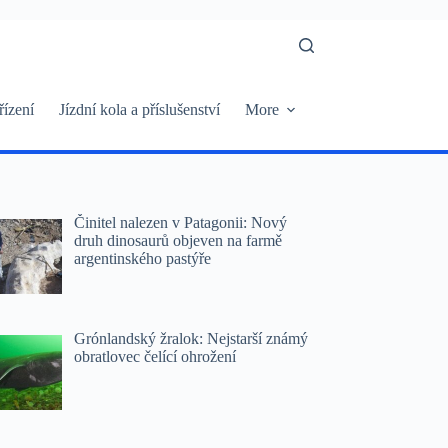
řízení
Jízdní kola a příslušenství
More
Činitel nalezen v Patagonii: Nový
druh dinosaurů objeven na farmě
argentinského pastýře
Grónlandský žralok: Nejstarší známý
obratlovec čelící ohrožení