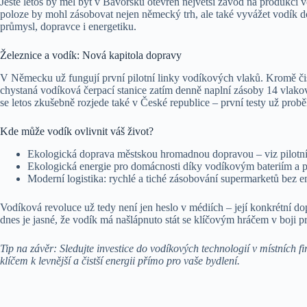
Ještě letos by měl být v Bavorsku otevřen největší závod na produkci
poloze by mohl zásobovat nejen německý trh, ale také vyvážet vodík do
průmysl, dopravce i energetiku.
Železnice a vodík: Nová kapitola dopravy
V Německu už fungují první pilotní linky vodíkových vlaků. Kromě čist
chystaná vodíková čerpací stanice zatím denně naplní zásoby 14 vlako
se letos zkušebně rozjede také v České republice – první testy už prob
Kde může vodík ovlivnit váš život?
Ekologická doprava městskou hromadnou dopravou – viz pilotní
Ekologická energie pro domácnosti díky vodíkovým bateriím a p
Moderní logistika: rychlé a tiché zásobování supermarketů bez e
Vodíková revoluce už tedy není jen heslo v médiích – její konkrétní do
dnes je jasné, že vodík má našlápnuto stát se klíčovým hráčem v boji p
Tip na závěr: Sledujte investice do vodíkových technologií v místních
klíčem k levnější a čistší energii přímo pro vaše bydlení.