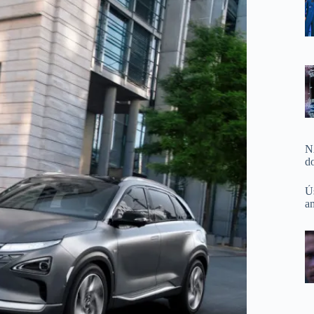
N
d
Ú
a