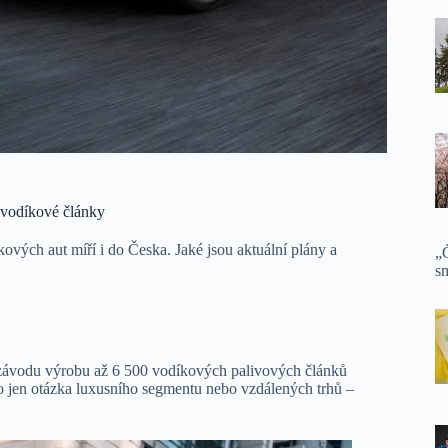
a vodíkové články
vých aut míří i do Česka. Jaké jsou aktuální plány a
„Č
sm
 závodu výrobu až 6 500 vodíkových palivových článků
 to jen otázka luxusního segmentu nebo vzdálených trhů –