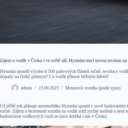
Zájem o vodík v Česku i ve světě sílí. Hyundai staví novou továrnu n
Hyundai spouští výrobu 6 500 palivových článků ročně, revoluce vodíko
dopady na český průmysl? Co vodík přinese běžným lidem?
admin
23.09.2025
Motorová vozidla (podle typu)
Už příští rok plánuje automobilka Hyundai spustit v nově budovaném
ročně. Zájem o bezemisní vozidla na vodík totiž rychle narůstá a není
budoucnost vodíkových vozů se úzce dotýká i nás v Česku.