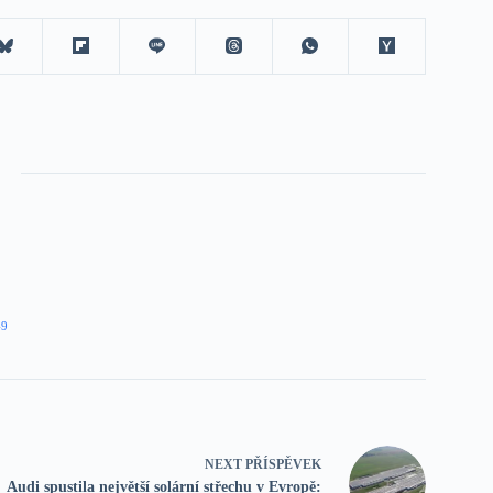
49
NEXT
PŘÍSPĚVEK
Audi spustila největší solární střechu v Evropě: