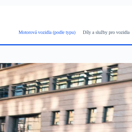
Skip
to
content
Motorová vozidla (podle typu)
Díly a služby pro vozidla