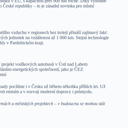
 vodíku v EU, s kapacitou přes 900 tun ročně. Díky výhodné
 České republiky – to je zásadní novinka pro místní
šího vzduchu v regionech bez trolejí přináší zajímavý fakt:
vých jednotek na vzdálenost až 1 000 km. Stejná technologie
ěhly v Pardubickém kraji.
 projekt vodíkových autobusů v Ústí nad Labem
lánům energetických společností, jako je ČEZ
misí
pady pocítíme i v Česku už během několika příštích let. Už
roti emisím a v rozvoji moderní dopravy i průmyslu.
 firmách a městských projektech – v budoucnu se mohou stát