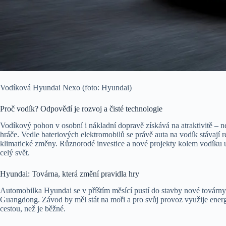
Vodíková Hyundai Nexo (foto: Hyundai)
Proč vodík? Odpovědí je rozvoj a čisté technologie
Vodíkový pohon v osobní i nákladní dopravě získává na atraktivitě – n
hráče. Vedle bateriových elektromobilů se právě auta na vodík stávají r
klimatické změny. Různorodé investice a nové projekty kolem vodíku uk
celý svět.
Hyundai: Továrna, která změní pravidla hry
Automobilka Hyundai se v příštím měsící pustí do stavby nové továrn
Guangdong. Závod by měl stát na moři a pro svůj provoz využije energii
cestou, než je běžné.