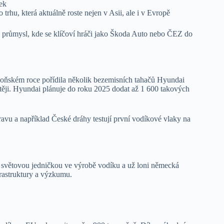
ek
rhu, která aktuálně roste nejen v Asii, ale i v Evropě
průmysl, kde se klíčoví hráči jako Škoda Auto nebo ČEZ do
 loňském roce pořídila několik bezemisních tahačů Hyundai
stěji. Hyundai plánuje do roku 2025 dodat až 1 600 takových
vu a například České dráhy testují první vodíkové vlaky na
et světovou jedničkou ve výrobě vodíku a už loni německá
nfrastruktury a výzkumu.