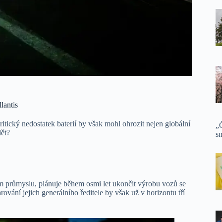
lantis
 Kritický nedostatek baterií by však mohl ohrozit nejen globální
„Č
dět?
sm
ém průmyslu, plánuje během osmi let ukončit výrobu vozů se
ování jejich generálního ředitele by však už v horizontu tří