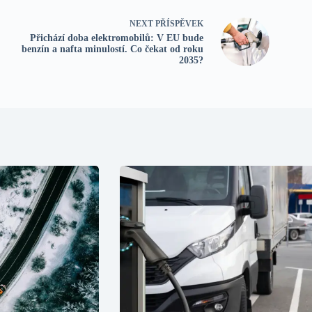
NEXT
PŘÍSPĚVEK
Přichází doba elektromobilů: V EU bude
benzín a nafta minulostí. Co čekat od roku
2035?