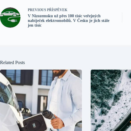
PREVIOUS
PŘÍSPĚVEK
V Nizozemsku už přes 100 tisíc veřejných
nabíječek elektromobilů. V Česku je jich stále
jen tisíc
Related Posts