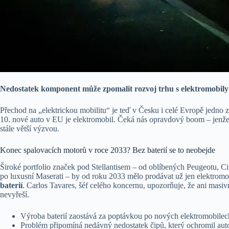
Nedostatek komponent může zpomalit rozvoj trhu s elektromobily
Přechod na „elektrickou mobilitu“ je teď v Česku i celé Evropě jedno z 
10. nové auto v EU je elektromobil. Čeká nás opravdový boom – jenže 
stále větší výzvou.
Konec spalovacích motorů v roce 2033? Bez baterií se to neobejde
Široké portfolio značek pod Stellantisem – od oblíbených Peugeotu, Ci
po luxusní Maserati – by od roku 2033 mělo prodávat už jen elektrom
baterií
. Carlos Tavares, šéf celého koncernu, upozorňuje, že ani masivn
nevyřeší.
Výroba baterií zaostává za poptávkou po nových elektromobilec
Problém připomíná nedávný nedostatek čipů, který ochromil au