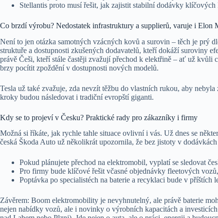
Stellantis proto musí řešit, jak zajistit stabilní dodávky klíčový
Co brzdí výrobu? Nedostatek infrastruktury a supplierů, varuje i Elon
Není to jen otázka samotných vzácných kovů a surovin – těch je prý dl
struktuře a dostupnosti zkušených dodavatelů, kteří dokáží suroviny ef
právě Češi, kteří stále častěji zvažují přechod k elektřině – ať už kvů
brzy pocítit zpoždění v dostupnosti nových modelů.
Tesla už také zvažuje, zda nevzít těžbu do vlastních rukou, aby nebyla
kroky budou následovat i tradiční evropští giganti.
Kdy se to projeví v Česku? Praktické rady pro zákazníky i firmy
Možná si říkáte, jak rychle tahle situace ovlivní i vás. Už dnes se někt
česká Škoda Auto už několikrát upozornila, že bez jistoty v dodávkách
Pokud plánujete přechod na elektromobil, vyplatí se sledovat če
Pro firmy bude klíčové řešit včasné objednávky fleetových vozů
Poptávka po specialistéch na baterie a recyklaci bude v příštích l
Závěrem: Boom elektromobility je nevyhnutelný, ale právě baterie moh
nejen nabídky vozů, ale i novinky o výrobních kapacitách a investicíc
nad Labem nebo Plzni). Jde nejen o auta, ale o práci, energii a budouc