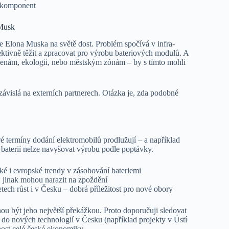
ch komponent
 Musk
e Elona Muska na světě dost. Problém spočívá v infra­
ektivně těžit a zpracovat pro výrobu bateriových modulů. A
li cenám, ekologii, nebo městským zónám – by s tímto mohli
 závislá na externích partnerech. Otázka je, zda podobné
eré termíny dodání elektromobilů prodlužují – a například
 baterií nelze navyšovat výrobu podle poptávky.
ské i evropské trendy v zásobování bateriemi
, jinak mohou narazit na zpoždění
etech růst i v Česku – dobrá příležitost pro nové obory
ou být jeho největší překážkou. Proto doporučuji sledovat
h do nových technologií v Česku (například projekty v Ústí
nost celé české ekonomiky.