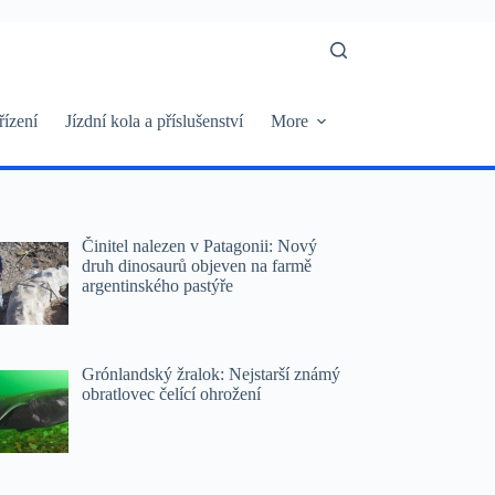
řízení
Jízdní kola a příslušenství
More
Činitel nalezen v Patagonii: Nový
druh dinosaurů objeven na farmě
argentinského pastýře
Grónlandský žralok: Nejstarší známý
obratlovec čelící ohrožení