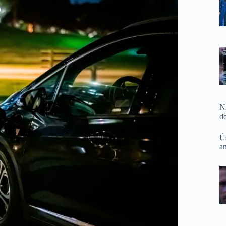
N
d
Ú
a