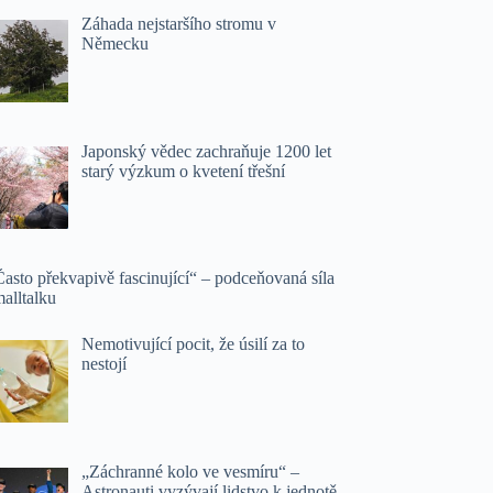
Záhada nejstaršího stromu v
Německu
Japonský vědec zachraňuje 1200 let
starý výzkum o kvetení třešní
asto překvapivě fascinující“ – podceňovaná síla
alltalku
Nemotivující pocit, že úsilí za to
nestojí
„Záchranné kolo ve vesmíru“ –
Astronauti vyzývají lidstvo k jednotě