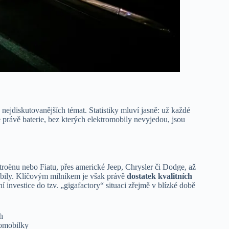
nejdiskutovanějších témat. Statistiky mluví jasně: už každé
právě baterie, bez kterých elektromobily nevyjedou, jsou
troënu nebo Fiatu, přes americké Jeep, Chrysler či Dodge, až
obily. Klíčovým milníkem je však právě
dostatek kvalitních
í investice do tzv. „gigafactory“ situaci zřejmě v blízké době
h
tomobilky