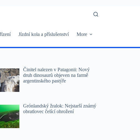
řízení
Jízdní kola a příslušenství
More
Činitel nalezen v Patagonii: Nový
druh dinosaurů objeven na farmě
argentinského pastýře
Grónlandský žralok: Nejstarší známý
obratlovec čelící ohrožení