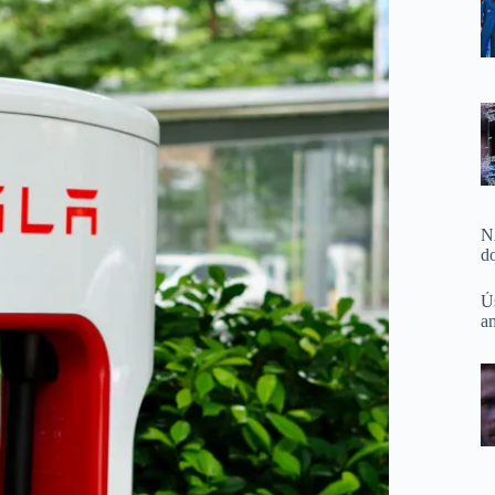
N
d
Ú
a