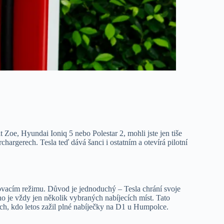
t Zoe, Hyundai Ioniq 5 nebo Polestar 2, mohli jste jen tiše
chargerech. Tesla teď dává šanci i ostatním a otevírá pilotní
stovacím režimu. Důvod je jednoduchý – Tesla chrání svoje
no je vždy jen několik vybraných nabíjecích míst. Tato
ch, kdo letos zažil plné nabíječky na D1 u Humpolce.