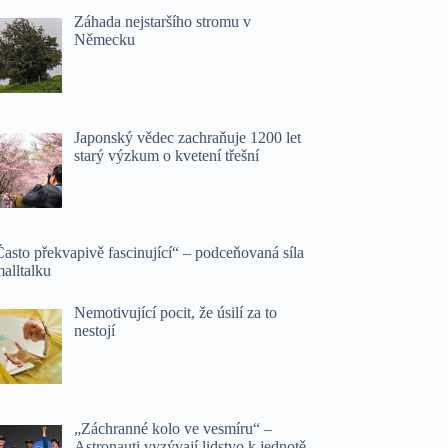
Záhada nejstaršího stromu v
Německu
Japonský vědec zachraňuje 1200 let
starý výzkum o kvetení třešní
asto překvapivě fascinující“ – podceňovaná síla
alltalku
Nemotivující pocit, že úsilí za to
nestojí
„Záchranné kolo ve vesmíru“ –
Astronauti vyzývají lidstvo k jednotě