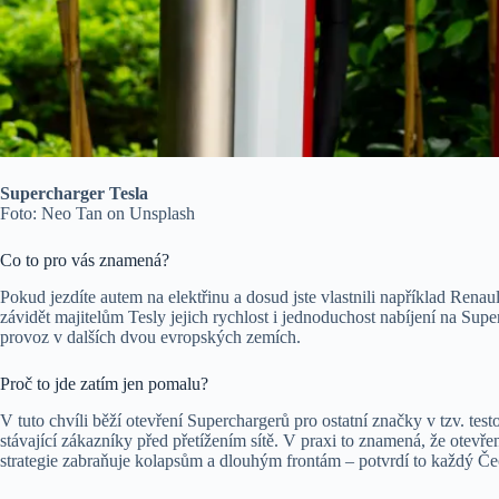
Supercharger Tesla
Foto: Neo Tan on Unsplash
Co to pro vás znamená?
Pokud jezdíte autem na elektřinu a dosud jste vlastnili například Renaul
závidět majitelům Tesly jejich rychlost i jednoduchost nabíjení na Super
provoz v dalších dvou evropských zemích.
Proč to jde zatím jen pomalu?
V tuto chvíli běží otevření Superchargerů pro ostatní značky v tzv. te
stávající zákazníky před přetížením sítě. V praxi to znamená, že otevře
strategie zabraňuje kolapsům a dlouhým frontám – potvrdí to každý Če