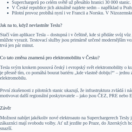
Superchargerů po celém světě už přesáhlo hranici 30 000 stanic.
V České republice jich aktuálně najdete sedm – například u Prah
Pilotní provoz probíhá nyní i ve Francii a Norsku. V Nizozemsku
Jak na to, když nevlastníte Teslu?
Stačí vám aplikace Tesla – dostupná i v češtině, kde si přidáte svůj vůz
můžete vyrazit. Testovací služby jsou primárně určené modernějším v
trvá jen pár minut.
Co tato změna znamená pro elektromobilitu v Česku?
Tesla svým krokem posouvá český i evropský svět elektromobility o ku
je přesně tím, co pomáhá bourat bariéru „kde vlastně dobiju?“ – jednu z
elektromobilu.
První zkušenosti z pilotních stanic ukazují, že infrastruktura zvládá i 
motivovat další regionální poskytovatele – jako jsou ČEZ, PRE nebo E
Závěr
Možnost nabíjet jakékoliv nové elektroauto na Superchargerech Tesly je
zákazníci mají svobodu volby. Ať už jezdíte po Praze, do Jizerských ho
snazší.