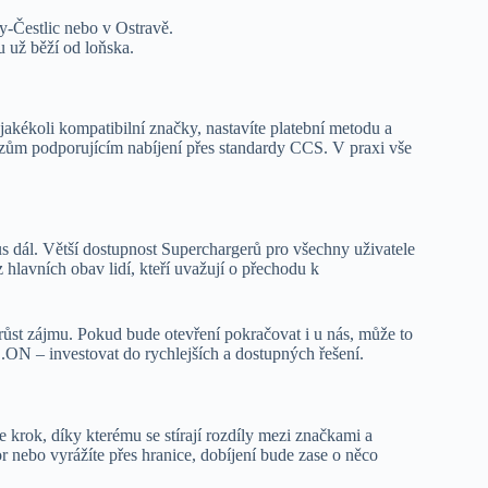
y-Čestlic nebo v Ostravě.
 už běží od loňska.
 jakékoli kompatibilní značky, nastavíte platební metodu a
ozům podporujícím nabíjení přes standardy CCS. V praxi vše
s dál. Větší dostupnost Superchargerů pro všechny uživatele
 hlavních obav lidí, kteří uvažují o přechodu k
nárůst zájmu. Pokud bude otevření pokračovat i u nás, může to
.ON – investovat do rychlejších a dostupných řešení.
 krok, díky kterému se stírají rozdíly mezi značkami a
r nebo vyrážíte přes hranice, dobíjení bude zase o něco