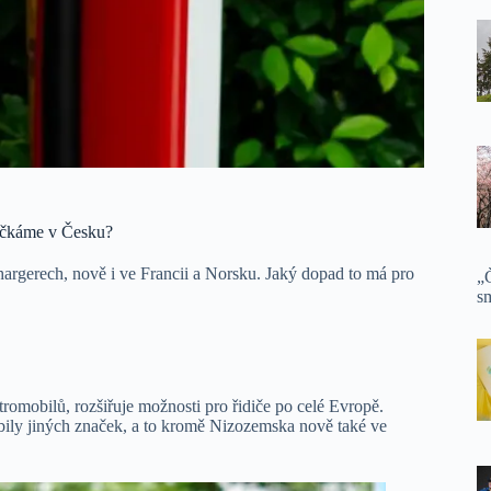
dočkáme v Česku?
argerech, nově i ve Francii a Norsku. Jaký dopad to má pro
„Č
sm
ktromobilů, rozšiřuje možnosti pro řidiče po celé Evropě.
bily jiných značek, a to kromě Nizozemska nově také ve