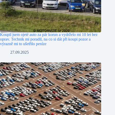
Koupil jsem ojeté auto za pár korun a vydrželo mi 10 let bez
oprav. Technik mi poradil, na co si dát při koupi pozor a
výrazně mi to ušetřilo peníze
27.09.2025