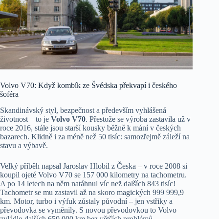
Volvo V70: Když kombík ze Švédska překvapí i českého
šoféra
Skandinávský styl, bezpečnost a především vyhlášená
životnost – to je
Volvo V70
. Přestože se výroba zastavila už v
roce 2016, stále jsou starší kousky běžně k mání v českých
bazarech. Klidně i za méně než 50 tisíc: samozřejmě záleží na
stavu a výbavě.
Velký příběh napsal Jaroslav Hlobil z Česka – v roce 2008 si
koupil ojeté Volvo V70 se 157 000 kilometry na tachometru.
A po 14 letech na něm natáhnul víc než dalších 843 tisíc!
Tachometr se mu zastavil až na skoro magických 999 999,9
km. Motor, turbo i výfuk zůstaly původní – jen vstřiky a
převodovka se vyměnily. S novou převodovkou to Volvo
zvládlo dalších 650 000 km bez větších problémů.