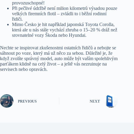
provozuschopné!
Při pečlivé údržbě není milion kilometrů výsadou pouze
velkých firemních flotil – zvládli to i běžní rodinní
řidiči.
Mimo Česko je hit například japonská Toyota Corolla,
která ale u nás stále vychází zhruba o 15–20 % dráž než
srovnatelné vozy Škoda nebo Hyundai.
Nechte se inspirovat zkušenostmi ostatních řidičů a nebojte se
sáhnout po voze, který má už něco za sebou. Důležité je, že
když zvolíte správný model, auto může být vaším spolehlivým
parťákem klidně na celý život – a ještě vás nezruinuje na
servisech nebo opravách.
PREVIOUS
NEXT