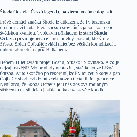
Škoda Octavia: Česká legenda, na kterou nedáme dopustit
Právě domácí značka Škoda je důkazem, že i v tuzemsku
umíme stavět auta, která snesou srovnání s japonskou nebo
švédskou kvalitou. Typickým příkladem je starší
Škoda
Octavia první generace
– nesmrtelný pracant, kterým v
Srbsku Srdan Ćojbašić zvládl najet bez větších komplikací 1
milion kilometrů napříč Balkánem.
Během 11 let zvládl projet Bosnu, Srbsko i Slovinsko. A co je
nejzajímavější? Motor nikdy neotevřel, stačila pouze běžná
údržba! Auto skončilo po rekordní jízdě v muzeu Škody a pan
Ćojbašić si odvezl domů zcela novou Octavii třetí generace.
Není divu, že Škoda Octavia je u nás doslova rodinným
stříbrem a na silnicích ji stále potkáte ve skvělé kondici.