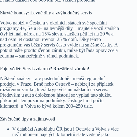
Skryté bonusy: Levné díly a zvýhodněný servis
Volvo nabízí v Česku a v okolních státech své speciální
programy 4+, 5+ a 8+ na levnější díly – majitelé vozů starších
čtyř let mají nárok na 15% slevu, starších pěti let na 20 % a
nad osm let dostanou rovnou 25 % dolů. Díky těmto
programům vás běžný servis často vyjde na směšné částky. A
pokud máte prodlouženou záruku, může být řada oprav zcela
zdarma – samozřejmě v rámci podmínek.
Fajn vědět: Servis zdarma? Rozšiřte si záruku!
Některé značky – a v poslední době i menší regionální
prodejci v Praze, Brně nebo Ostravě – nabízejí za příplatek
rozšířenou záruku, která kryje většinu nákladů na servis.
Především u aut s doloženou historií se vyplatí tuto službu
přikoupit. Jen pozor na podmínky: často je limit počtu
kilometrů, u Volva to bývá kolem 200–250 tisíc.
Závěrečné tipy a zajímavosti
V databázi Autoklubu ČR jsou i Octavie a Volva s více
než milionem najetých kilometrů stále vedené jako