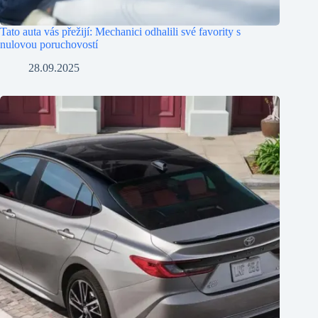
Tato auta vás přežijí: Mechanici odhalili své favority s
nulovou poruchovostí
28.09.2025