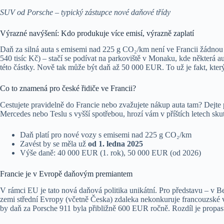
SUV od Porsche – typický zástupce nové daňové třídy
Výrazné navýšení: Kdo produkuje více emisí, výrazně zaplatí
Daň za silná auta s emisemi nad 225 g CO₂/km není ve Francii žádnou 
540 tisíc Kč) – stačí se podívat na parkoviště v Monaku, kde některá a
této částky. Nově tak může být daň až 50 000 EUR. To už je fakt, kter
Co to znamená pro české řidiče ve Francii?
Cestujete pravidelně do Francie nebo zvažujete nákup auta tam? Dejte 
Mercedes nebo Teslu s vyšší spotřebou, hrozí vám v příštích letech sk
Daň platí pro nové vozy s emisemi nad 225 g CO₂/km
Zavést by se měla už
od 1. ledna 2025
Výše daně: 40 000 EUR (1. rok), 50 000 EUR (od 2026)
Francie je v Evropě daňovým premiantem
V rámci EU je tato nová daňová politika unikátní. Pro představu – v B
zemi střední Evropy (včetně Česka) zdaleka nekonkuruje francouzské v
by daň za Porsche 911 byla přibližně 600 EUR ročně. Rozdíl je propas