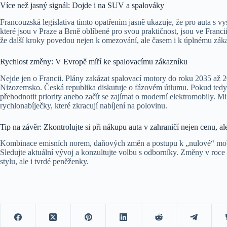
Více než jasný signál: Dojde i na SUV a spalováky
Francouzská legislativa tímto opatřením jasně ukazuje, že pro auta s
které jsou v Praze a Brně oblíbené pro svou praktičnost, jsou ve Franci
že další kroky povedou nejen k omezování, ale časem i k úplnému zák
Rychlost změny: V Evropě míří ke spalovacímu zákazníku
Nejde jen o Francii. Plány zakázat spalovací motory do roku 2035 až 
Nizozemsko. Česká republika diskutuje o fázovém útlumu. Pokud tedy 
přehodnotit priority anebo začít se zajímat o moderní elektromobily. M
rychlonabíječky, které zkracují nabíjení na polovinu.
Tip na závěr: Zkontrolujte si při nákupu auta v zahraničí nejen cenu, a
Kombinace emisních norem, daňových změn a postupu k „nulové“ mobili
Sledujte aktuální vývoj a konzultujte volbu s odborníky. Změny v roce 
stylu, ale i tvrdé peněženky.