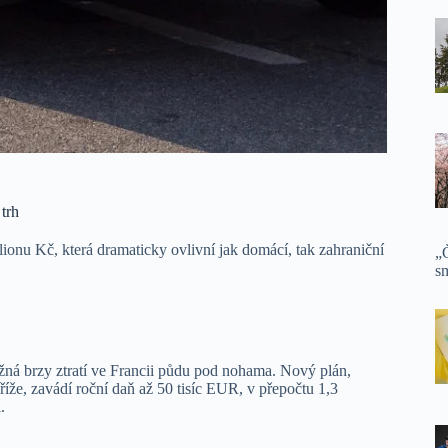
trh
ionu Kč, která dramaticky ovlivní jak domácí, tak zahraniční
„Č
sm
žná brzy ztratí ve Francii půdu pod nohama. Nový plán,
íže, zavádí roční daň až 50 tisíc EUR, v přepočtu 1,3
.