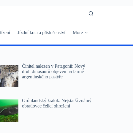
řízení
Jízdní kola a příslušenství
More
Činitel nalezen v Patagonii: Nový
druh dinosaurů objeven na farmě
argentinského pastýře
Grónlandský žralok: Nejstarší známý
obratlovec čelící ohrožení