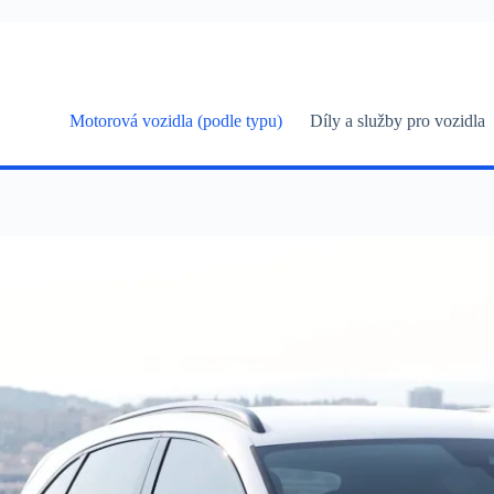
Skip
to
content
Motorová vozidla (podle typu)
Díly a služby pro vozidla