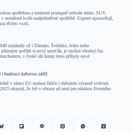
 vysokou spotřebou a emisemi postupně nebude místo. SUV,
i v nemilosti kvůli nadprůměrné spotřebě. Experti upozorňují,
azu těchto vozů.
2040 oznámily už i Dánsko, Švédsko, Irsko nebo
plánujete pořídit si nový sporťák, je možná vhodný čas
imochodem, v české síti Ionity letos přibyly nové
le i budoucí daňovou zátěž
tě v rámci EU mohou řidiče i sběratele výrazně ovlivnit.
2025 ukazují, že být v obraze už není jen otázkou životního