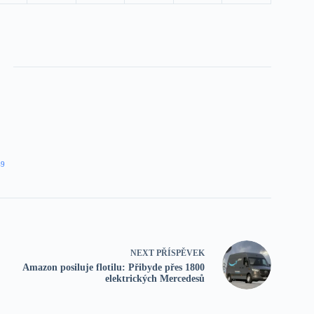
49
NEXT
PŘÍSPĚVEK
Amazon posiluje flotilu: Přibyde přes 1800
elektrických Mercedesů