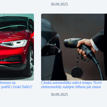
30.09.2025
 bonusu na
Čínská automobilka udává tempo: Nové
 potěší i české řidiče?
elektromobily nabijete během pár minut
30.09.2025