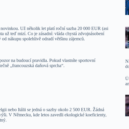
novinkou. Už několik let platí roční sazba 20 000 EUR (asi
uta už teď mizí. Co je zásadní: vláda chystá zdvojnásobení
ý od nákupu spolehlivě odradí většinu zájemců.
pozor na budoucí pravidla. Pokud vlastníte sportovní
N
utečně „francouzská daňová sprcha“.
d
Ú
a
elgii nebo Itálii se jedná o sazby okolo 2 500 EUR. Žádná
ýši. V Německu, kde letos zavedli ekologické koeficienty,
tný.