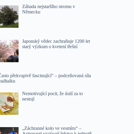
Záhada nejstaršího stromu v
Německu
Japonský vědec zachraňuje 1200 let
starý výzkum o kvetení třešní
asto překvapivě fascinující“ – podceňovaná síla
alltalku
Nemotivující pocit, že úsilí za to
nestojí
„Záchranné kolo ve vesmíru“ –
Astronauti vyzývají lidstvo k jednotě