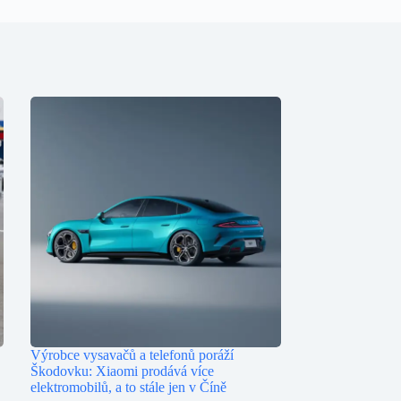
Výrobce vysavačů a telefonů poráží
Škodovku: Xiaomi prodává více
elektromobilů, a to stále jen v Číně