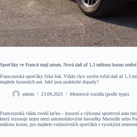
Sporťáky ve Francii mají utrum. Nová daň až 1,3 milionu korun změní 
Francouzská sporťáky čeká šok. Vláda chce zavést roční daň až 1,3 mil
majitele luxusních aut. Jaké jsou praktické dopady?
admin
23.09.2025
Motorová vozidla (podle typu)
Francouzská vláda zvedá laťku – luxusní a výkonná sportovní auta mo
který rezonuje nejen mezi automobilovými fanoušky Marseille nebo Pař
milionu korun, pro majitele exkluzivních sporťáků s vysokými emisemi