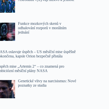
Funkce mozkových skenů v
odhalování rozporů v morálním
jednání
ASA oslavuje úspěch – US měsíční mise úspěšně
okončena, kapsle Orion bezpečně přistála
spěch mise „Artemis 2“ – co znamená pro
mbiciózní měsíční plány NASA
Genetické vlivy na narcisismus: Nové
poznatky ze studia