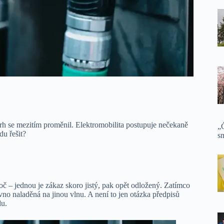
rh se mezitím proměnil. Elektromobilita postupuje nečekaně
„Č
du řešit?
sm
č – jednou je zákaz skoro jistý, pak opět odložený. Zatímco
ávno naladěná na jinou vlnu. A není to jen otázka předpisů
du.