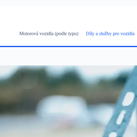
Skip
to
content
Motorová vozidla (podle typu)
Díly a služby pro vozidla