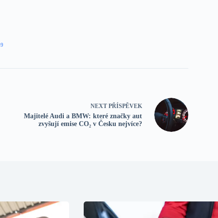
49
NEXT
PŘÍSPĚVEK
Majitelé Audi a BMW: které značky aut
zvyšují emise CO₂ v Česku nejvíce?