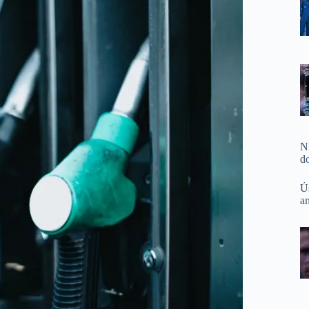
N
d
Ú
a