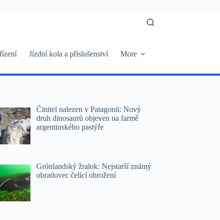
řízení
Jízdní kola a příslušenství
More
Činitel nalezen v Patagonii: Nový
druh dinosaurů objeven na farmě
argentinského pastýře
Grónlandský žralok: Nejstarší známý
obratlovec čelící ohrožení