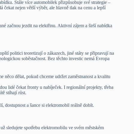
bídku. Stále více automobilek přizpůsobuje své strategie –
dá čekat nejen větší výběr, ale hlavně tlak na cenu a lepší
é začnou jezdit na elektřinu. Aktivní zájem a širší nabídka
í politici teoretizují o zákazech, jiné státy se připravují na
echnologickou soběstačnost. Bez těchto investic nemá Evropa
me něco dělat, pokud chceme udržet zaměstnanost a kvalitu
u lidé čekat fronty u nabíječek. I regionální projekty, třeba
ě stíhají růst.
í, dostupnost a šance si elektromobil reálně dobít.
bo už sledujete spotřebu elektromobilu ve svém městském