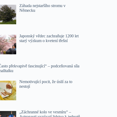
Záhada nejstaršího stromu v
Německu
Japonský vědec zachraňuje 1200 let
starý výzkum o kvetení třešní
asto překvapivě fascinující“ – podceňovaná síla
alltalku
Nemotivující pocit, že úsilí za to
nestojí
„Záchranné kolo ve vesmíru“ –
Astronauti vyzývají lidstvo k jednotě