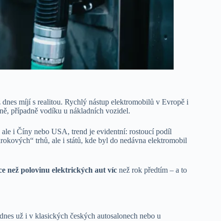
nes míjí s realitou. Rychlý nástup elektromobilů v Evropě i
ině, případně vodíku u nákladních vozidel.
ale i Číny nebo USA, trend je evidentní: rostoucí podíl
rokových“ trhů, ale i států, kde byl do nedávna elektromobil
ce než polovinu elektrických aut víc
než rok předtím – a to
e dnes už i v klasických českých autosalonech nebo u