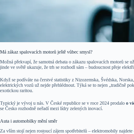
Má zákaz spalovacích motorů ještě vůbec smysl?
Možná překvapí, že samotná debata o zákazu spalovacích motorů se už d
jinde ve světě ukazuje, že trh se rozhodl sám – budoucnost přeje elektř
Když se podíváte na čerstvé statistiky z Nizozemska, Švédska, Norska, 
elektrických vozů už nejde přehlédnout. Týká se to nejen „tradičně pok
exotickou raritou.
Typický je vývoj u nás. V České republice se v roce 2024 prodalo
o ví
se Česko rozhodně neřadí mezi lídry zelených inovací.
Auta i automobilky mění směr
Za vším stojí nejen rostoucí zájem spotřebitelů – elektromobily najdet