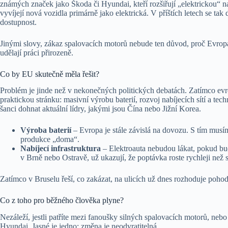
známých značek jako Škoda či Hyundai, kteří rozšiřují „elektrickou“ na
vyvíjejí nová vozidla primárně jako elektrická. V příštích letech se tak 
dostupnost.
Jinými slovy, zákaz spalovacích motorů nebude ten důvod, proč Evropan
udělají práci přirozeně.
Co by EU skutečně měla řešit?
Problém je jinde než v nekonečných politických debatách. Zatímco evropšt
praktickou stránku: masivní výrobu baterií, rozvoj nabíjecích sítí a t
šanci dohnat aktuální lídry, jakými jsou Čína nebo Jižní Korea.
Výroba baterií
– Evropa je stále závislá na dovozu. S tím musí
produkce „doma“.
Nabíjecí infrastruktura
– Elektroauta nebudou lákat, pokud budo
v Brně nebo Ostravě, už ukazují, že poptávka roste rychleji než sít
Zatímco v Bruselu řeší, co zakázat, na ulicích už dnes rozhoduje pohodl
Co z toho pro běžného člověka plyne?
Nezáleží, jestli patříte mezi fanoušky silných spalovacích motorů, ne
Hyundai. Jasné je jedno: změna je neodvratitelná.