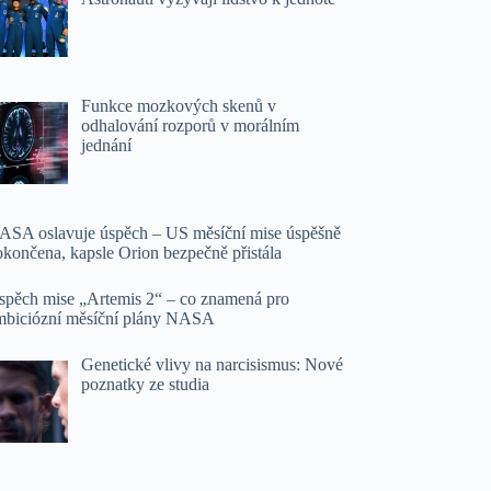
Funkce mozkových skenů v
odhalování rozporů v morálním
jednání
ASA oslavuje úspěch – US měsíční mise úspěšně
okončena, kapsle Orion bezpečně přistála
spěch mise „Artemis 2“ – co znamená pro
mbiciózní měsíční plány NASA
Genetické vlivy na narcisismus: Nové
poznatky ze studia