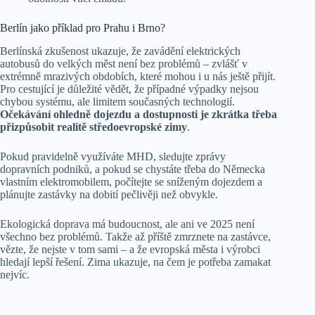
Berlín jako příklad pro Prahu i Brno?
Berlínská zkušenost ukazuje, že zavádění elektrických
autobusů do velkých měst není bez problémů – zvlášť v
extrémně mrazivých obdobích, které mohou i u nás ještě přijít.
Pro cestující je důležité vědět, že případné výpadky nejsou
chybou systému, ale limitem současných technologií.
Očekávání ohledně dojezdu a dostupnosti je zkrátka třeba
přizpůsobit realitě středoevropské zimy
.
Pokud pravidelně využíváte MHD, sledujte zprávy
dopravních podniků, a pokud se chystáte třeba do Německa
vlastním elektromobilem, počítejte se sníženým dojezdem a
plánujte zastávky na dobití pečlivěji než obvykle.
Ekologická doprava má budoucnost, ale ani ve 2025 není
všechno bez problémů. Takže až příště zmrznete na zastávce,
vězte, že nejste v tom sami – a že evropská města i výrobci
hledají lepší řešení. Zima ukazuje, na čem je potřeba zamakat
nejvíc.