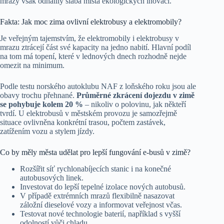
mrazy však odhalily slabá místa ekologických inovací.
Fakta: Jak moc zima ovlivní elektrobusy a elektromobily?
Je veřejným tajemstvím, že elektromobily i elektrobusy v
mrazu ztrácejí část své kapacity na jedno nabití. Hlavní podíl
na tom má topení, které v lednových dnech rozhodně nejde
omezit na minimum.
Podle testu norského autoklubu NAF z loňského roku jsou ale
obavy trochu přehnané.
Průměrné zkrácení dojezdu v zimě
se pohybuje kolem 20 %
– nikoliv o polovinu, jak někteří
tvrdí. U elektrobusů v městském provozu je samozřejmě
situace ovlivněna konkrétní trasou, počtem zastávek,
zatížením vozu a stylem jízdy.
Co by měly města udělat pro lepší fungování e-busů v zimě?
Rozšířit síť rychlonabíjecích stanic i na konečné
autobusových linek.
Investovat do lepší tepelné izolace nových autobusů.
V případě extrémních mrazů flexibilně nasazovat
záložní dieselové vozy a informovat veřejnost včas.
Testovat nové technologie baterií, například s vyšší
odolností vůči chladu.