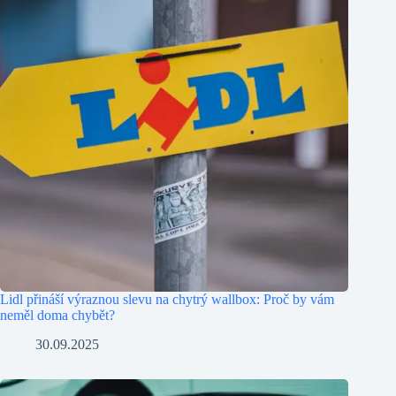
Lidl přináší výraznou slevu na chytrý wallbox: Proč by vám
neměl doma chybět?
30.09.2025