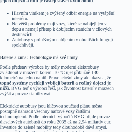
jejich dojezd a nutí je častěji stavět kvůli dobití
.
Hlavním viníkem je zvýšený odběr energie na vytápění
interiéru.
Největší problémy mají vozy, které se nabíjejí jen v
depu a nemají přístup k dobíjecím stanicím v cílových
destinacích.
Autobusy s průběžným nabíjením v obratištích fungují
spolehlivěji.
Baterie a zima: Technologie má své limity
Podle představ výrobce by měly moderní elektrobusy
zvládnout v mrazech kolem -10 °C ujet přibližně 130
kilometrů na jedno nabití. Praxe letošní zimy ale ukázala, že
topné systémy rychleji vybíjejí baterii a reálný dojezd je
nižší
. BVG teď s výrobci řeší, jak životnost baterií v mrazech
zvýšit a provoz stabilizovat.
Elektrické autobusy jsou klíčovou součástí plánu města
postupně nahradit všechny naftové vozy čistšími
technologiemi. Podle interních výpočtů BVG přijde provoz
dieselových autobusů do roku 2035 až na 2,94 miliardy eur.
Investice do zelené mobility tedy dlouhodobě dává smysl,