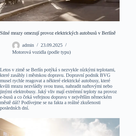
Silné mrazy omezují provoz elektrických autobusů v Berlíně
admin
23.09.2025
Motorová vozidla (podle typu)
Letos v zimě se Berlín potýká s nezvykle nízkými teplotami,
které zasáhly i městskou dopravu. Dopravní podnik BVG
musel rychle reagovat a některé elektrické autobusy, které
kvůli mrazu nezvládly svou trasu, nahradit naftovými nebo
jinými elektrobusy. Jaký vliv mají extrémní teploty na provoz
e-busů a co čeká veřejnou dopravu v největším německém
městě dál? Podívejme se na fakta a reálné zkušenosti
posledních dní.