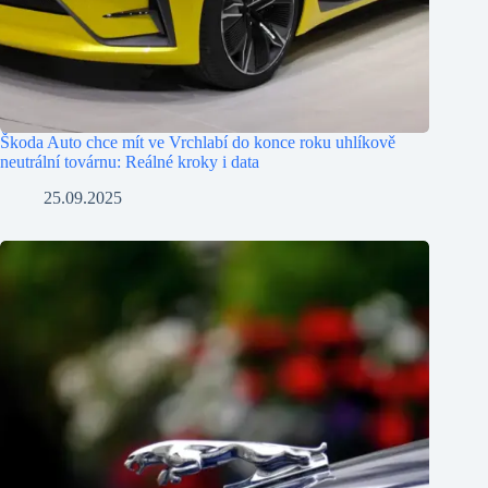
Škoda Auto chce mít ve Vrchlabí do konce roku uhlíkově
neutrální továrnu: Reálné kroky i data
25.09.2025