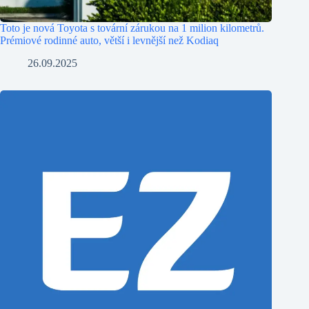
Toto je nová Toyota s tovární zárukou na 1 milion kilometrů.
Prémiové rodinné auto, větší i levnější než Kodiaq
26.09.2025