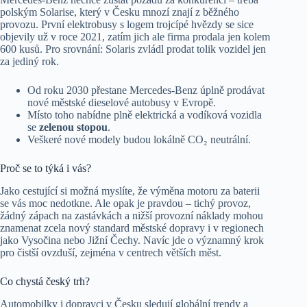
polským Solarise, který v Česku mnozí znají z běžného
provozu. První elektrobusy s logem trojcípé hvězdy se sice
objevily už v roce 2021, zatím jich ale firma prodala jen kolem
600 kusů. Pro srovnání: Solaris zvládl prodat tolik vozidel jen
za jediný rok.
Od roku 2030 přestane Mercedes-Benz úplně prodávat
nové městské dieselové autobusy v Evropě.
Místo toho nabídne plně elektrická a vodíková vozidla
se
zelenou stopou
.
Veškeré nové modely budou lokálně CO₂ neutrální.
Proč se to týká i vás?
Jako cestující si možná myslíte, že výměna motoru za baterii
se vás moc nedotkne. Ale opak je pravdou – tichý provoz,
žádný zápach na zastávkách a nižší provozní náklady mohou
znamenat zcela nový standard městské dopravy i v regionech
jako Vysočina nebo Jižní Čechy. Navíc jde o významný krok
pro čistší ovzduší, zejména v centrech větších měst.
Co chystá český trh?
Automobilky i dopravci v Česku sledují globální trendy a