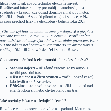
hledají cesty, jak novou techniku efektivně zavést.
Rozšiřování infrastruktury pro nabíjení autobusů je na
spadnutí i v krajích, kde dosud dominoval naftový motor.
Například Praha už spouští pilotní nabíjecí stanice, v Plzni
zvažují přechod linek na elektrobusy během roku 2027.
„Chceme být hnacím motorem změny v dopravě a přispět k
ochraně klimatu. Do roku 2030 budeme v Evropě nabízet
nové městské autobusy výhradně s neutrálním provozem. Euro
VII pro nás již není cesta – investujeme do elektromobility a
vodíku,“
říká Till Oberwörder, šéf Daimler Buses.
Co znamená přechod k elektromobilitě pro česká města?
Stabilní dojezd
– už žádné strachy, že by autobus
nestihl poslední trasu.
Nižší hlučnost a čistší vzduch
– změnu pozná každý,
kdo bydlí poblíž zastávky.
Příležitost pro nové inovace
– například dohled nad
energetickou sítí nebo chytré plánování tras.
Jaké novinky čekat v následujících letech?
Revoluce v autobusové dopravě je na spadnutí. Mercedes-