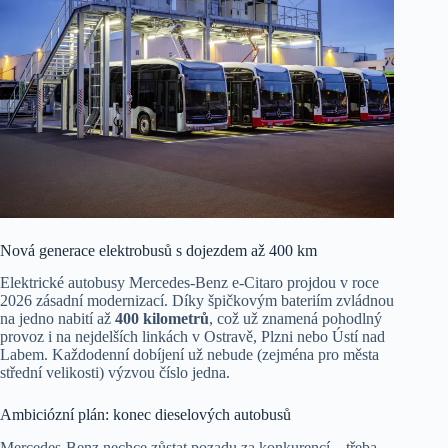
Nová generace elektrobusů s dojezdem až 400 km
Elektrické autobusy Mercedes-Benz e-Citaro projdou v roce
2026 zásadní modernizací. Díky špičkovým bateriím zvládnou
na jedno nabití až
400 kilometrů
, což už znamená pohodlný
provoz i na nejdelších linkách v Ostravě, Plzni nebo Ústí nad
Labem. Každodenní dobíjení už nebude (zejména pro města
střední velikosti) výzvou číslo jedna.
Ambiciózní plán: konec dieselových autobusů
Mercedes-Benz nechce zůstat pozadu za konkurencí – třeba