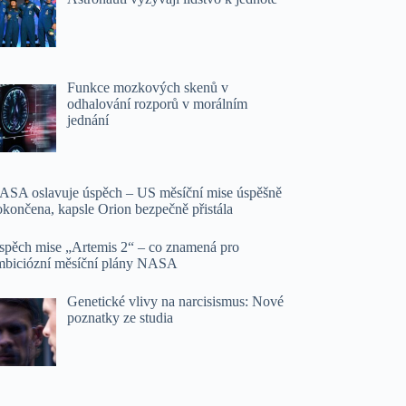
Funkce mozkových skenů v
odhalování rozporů v morálním
jednání
ASA oslavuje úspěch – US měsíční mise úspěšně
okončena, kapsle Orion bezpečně přistála
spěch mise „Artemis 2“ – co znamená pro
mbiciózní měsíční plány NASA
Genetické vlivy na narcisismus: Nové
poznatky ze studia