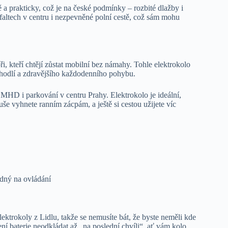
 prakticky, což je na české podmínky – rozbité dlažby i
faltech v centru i nezpevněné polní cestě, což sám mohu
ři, kteří chtějí zůstat mobilní bez námahy. Tohle elektrokolo
pohodlí a zdravějšího každodenního pohybu.
D i parkování v centru Prahy. Elektrokolo je ideální,
uše vyhnete ranním zácpám, a ještě si cestou užijete víc
dný na ovládání
ektrokoly z Lidlu, takže se nemusíte bát, že byste neměli kde
ení baterie neodkládat až „na poslední chvíli“, ať vám kolo