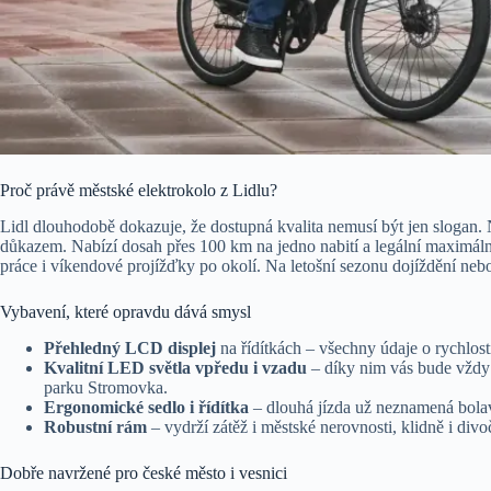
Proč právě městské elektrokolo z Lidlu?
Lidl dlouhodobě dokazuje, že dostupná kvalita nemusí být jen slogan
důkazem. Nabízí dosah přes 100 km na jedno nabití a legální maximáln
práce i víkendové projížďky po okolí. Na letošní sezonu dojíždění nebo
Vybavení, které opravdu dává smysl
Přehledný LCD displej
na řídítkách – všechny údaje o rychlosti
Kvalitní LED světla vpředu i vzadu
– díky nim vás bude vždy v
parku Stromovka.
Ergonomické sedlo i řídítka
– dlouhá jízda už neznamená bola
Robustní rám
– vydrží zátěž i městské nerovnosti, klidně i divoč
Dobře navržené pro české město i vesnici