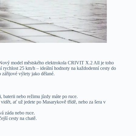
. Nový model městského elektrokola CRIVIT X.2 All je toho
í rychlost 25 km/h – ideální hodnoty na každodenní cesty do
 zářijové výlety jako dělané.
, baterii nebo režimu jízdy máte po ruce.
idět, ať už jedete po Masarykově třídě, nebo za šera v
vá záda nebo ruce.
ejší cesty na chatě.