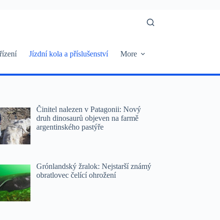
řízení
Jízdní kola a příslušenství
More
Činitel nalezen v Patagonii: Nový
druh dinosaurů objeven na farmě
argentinského pastýře
Grónlandský žralok: Nejstarší známý
obratlovec čelící ohrožení