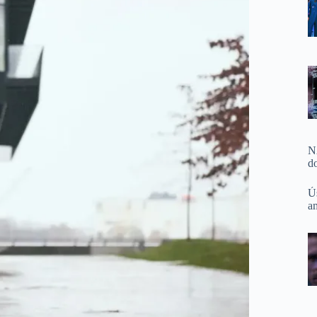
N
d
Ú
a