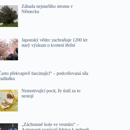
Záhada nejstaršího stromu v
Německu
Japonský vědec zachraňuje 1200 let
starý výzkum o kvetení třešní
asto překvapivě fascinující“ – podceňovaná síla
alltalku
Nemotivující pocit, že úsilí za to
nestojí
„Záchranné kolo ve vesmíru“ –
Astronauti vyzývají lidstvo k jednotě