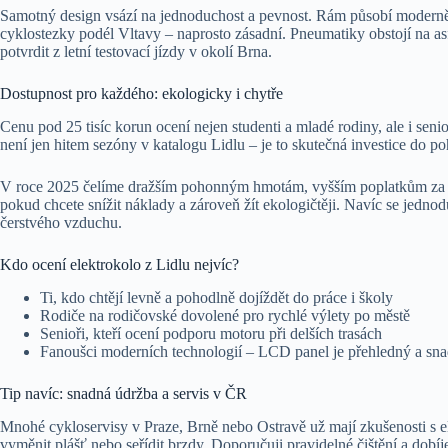
Samotný design vsází na jednoduchost a pevnost. Rám působí moderně a
cyklostezky podél Vltavy – naprosto zásadní. Pneumatiky obstojí na as
potvrdit z letní testovací jízdy v okolí Brna.
Dostupnost pro každého: ekologicky i chytře
Cenu pod 25 tisíc korun ocení nejen studenti a mladé rodiny, ale i senio
není jen hitem sezóny v katalogu Lidlu – je to skutečná investice do 
V roce 2025 čelíme dražším pohonným hmotám, vyšším poplatkům za MH
pokud chcete snížit náklady a zároveň žít ekologičtěji. Navíc se jednod
čerstvého vzduchu.
Kdo ocení elektrokolo z Lidlu nejvíc?
Ti, kdo chtějí levně a pohodlně dojíždět do práce i školy
Rodiče na rodičovské dovolené pro rychlé výlety po městě
Senioři, kteří ocení podporu motoru při delších trasách
Fanoušci moderních technologií – LCD panel je přehledný a sna
Tip navíc: snadná údržba a servis v ČR
Mnohé cykloservisy v Praze, Brně nebo Ostravě už mají zkušenosti s el
vyměnit plášť nebo seřídit brzdy. Doporučuji pravidelné čištění a dobíj