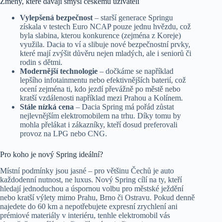
Změny, které dávají smysl českému uživateli
Vylepšená bezpečnost
– starší generace Springu
získala v testech Euro NCAP pouze jednu hvězdu, což
byla slabina, kterou konkurence (zejména z Koreje)
využila. Dacia to ví a slibuje nové bezpečnostní prvky,
které mají zvýšit důvěru nejen mladých, ale i seniorů či
rodin s dětmi.
Modernější technologie
– dočkáme se například
lepšího infotainmentu nebo efektivnějších baterií, což
ocení zejména ti, kdo jezdí převážně po městě nebo
kratší vzdálenosti například mezi Prahou a Kolínem.
Stále nízká cena
– Dacia Spring má pořád zůstat
nejlevnějším elektromobilem na trhu. Díky tomu by
mohla přelákat i zákazníky, kteří dosud preferovali
provoz na LPG nebo CNG.
Pro koho je nový Spring ideální?
Místní podmínky jsou jasné – pro většinu Čechů je auto
každodenní nutnost, ne luxus. Nový Spring cílí na ty, kteří
hledají jednoduchou a úspornou volbu pro městské ježdění
nebo kratší výlety mimo Prahu, Brno či Ostravu. Pokud denně
najedete do 60 km a nepotřebujete expresní zrychlení ani
prémiové materiály v interiéru, tenhle elektromobil vás