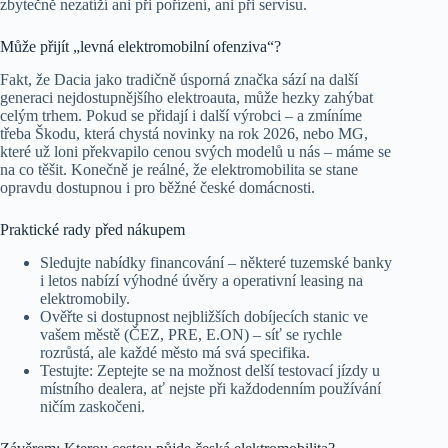
zbytečně nezatíží ani při pořízení, ani při servisu.
Může přijít „levná elektromobilní ofenziva“?
Fakt, že Dacia jako tradičně úsporná značka sází na další
generaci nejdostupnějšího elektroauta, může hezky zahýbat
celým trhem. Pokud se přidají i další výrobci – a zmíníme
třeba Škodu, která chystá novinky na rok 2026, nebo MG,
které už loni překvapilo cenou svých modelů u nás – máme se
na co těšit. Konečně je reálné, že elektromobilita se stane
opravdu dostupnou i pro běžné české domácnosti.
Praktické rady před nákupem
Sledujte nabídky financování – některé tuzemské banky
i letos nabízí výhodné úvěry a operativní leasing na
elektromobily.
Ověřte si dostupnost nejbližších dobíjecích stanic ve
vašem městě (ČEZ, PRE, E.ON) – síť se rychle
rozrůstá, ale každé město má svá specifika.
Testujte: Zeptejte se na možnost delší testovací jízdy u
místního dealera, ať nejste při každodenním používání
ničím zaskočeni.