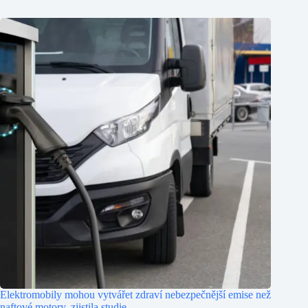
Elektromobily mohou vytvářet zdraví nebezpečnější emise než
naftové motory, zjistila studie