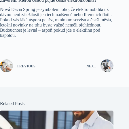
Závěrem: Kterou cestou půjde česká elektromobilita?
Nová Dacia Spring je symbolem toho, že elektromobilita už
dávno není záležitostí jen tech nadšenců nebo firemních flotil.
Pokud vás láká úspora peněz, minimum servisu a čistší města,
letošní novinky na trhu byste vážně neměli přehlédnout.
Budoucnost je levná – aspoň pokud jde o elektřinu pod
kapotou.
PREVIOUS
NEXT
Related Posts