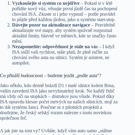
Vyzkoušejte si systém co nejdříve
– Pokud si v létě
pořídíte nový vůz, věnujte první jízdě čas na pochopení
chování ISA. Zkuste si i jeho vypnutí – podle pravidel
to půjde před každou jízdou, jako u systému start-stop.
Dávejte pozor na aktualizace navigace
– Pravidelně
aktualizujte své mapy, aby systém správně rozpoznal
aktuální limity, hlavně ve městech, kde se značky často
mění.
Nezapomeňte: odpovědnost je stále na vás
– I když
ISA sníží vaši rychlost, stále platí, že plně ručíte za
chování svého auta na silnici. Systém je asistent, ne
autopilot.
Co přináší budoucnost – budeme jezdit „podle auta“?
Jako někdo, kdo denně brázdí D1 i malé silnice kolem Brna,
vidím zavedení ISA jako nevyhnutelný krok. Ne každý řidič
má vždy oči na stopkách – distra­kce jsou všude. Pokud díky
ISA opravdu klesne počet mrtvých na našich silnicích, stojí za
to dát systému šanci. Poučme se z pilotních projektů a
doufejme, že český selský rozum nalezne s touto novinkou
společnou řeč.
A jak jste na tom vy? Uvítáte, když vám auto samo „stáhne