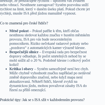
detekuje, že překračujete rychlost – upozorní vás zvukem
nebo vibrací. Nestihnete zareagovat? Systém pozvolna sníží
rychlost na limit, který v daném úseku platí. Pokud chcete jet
rychleji, musíte ISA před jízdou manuálně vypnout.
Co to znamená pro české řidiče?
Méně pokut
– Pokud patříte k těm, kteří občas
nestihnou sledovat každou značku v hustém městském
provozu, ISA pro vás bude neocenitelným
pomocníkem. Riziko nečekané radarové pokuty nebo
„pozdravu“ z automatických kamer výrazně klesne.
Bezpečnější silnice
– Evropská rada pro bezpečnost
dopravy odhaduje, že počet smrtelných nehod by se
mohl snížit až o 20 %. Podobně klesne i celkový počet
kolizí!
Kritika i obavy
– Systém samozřejmě není bez chyb.
Může chybně vyhodnotit značku například po nedávné
změně dopravního značení, nebo když mapa není
aktualizovaná. Někteří řidiči, hlavně zvyklí na
dynamickou jízdu, mohou považovat zásahy ISA do
řízení za příliš omezující.
Praktické tipy: Jak se s ISA sžít v každodenním provozu?