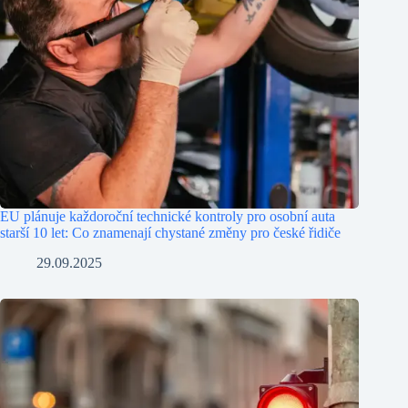
EU plánuje každoroční technické kontroly pro osobní auta
starší 10 let: Co znamenají chystané změny pro české řidiče
29.09.2025