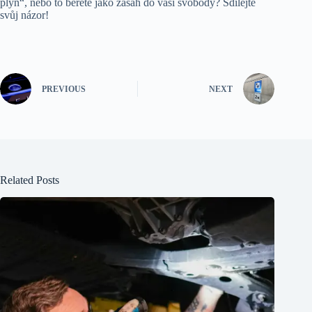
plyn“, nebo to berete jako zásah do vaší svobody? Sdílejte
svůj názor!
PREVIOUS
NEXT
Related Posts