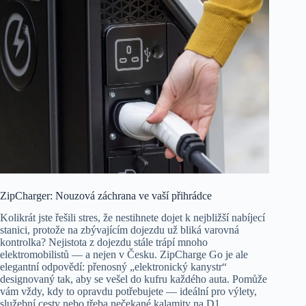
ZipCharger: Nouzová záchrana ve vaší přihrádce
Kolikrát jste řešili stres, že nestihnete dojet k nejbližší nabíjecí
stanici, protože na zbývajícím dojezdu už bliká varovná
kontrolka? Nejistota z dojezdu stále trápí mnoho
elektromobilistů — a nejen v Česku. ZipCharge Go je ale
elegantní odpovědí: přenosný „elektronický kanystr“
designovaný tak, aby se vešel do kufru každého auta. Pomůže
vám vždy, kdy to opravdu potřebujete — ideální pro výlety,
služební cesty nebo třeba nečekané kalamity na D1.