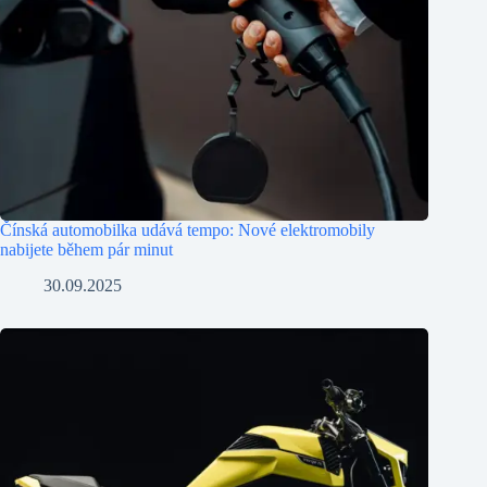
Čínská automobilka udává tempo: Nové elektromobily
nabijete během pár minut
30.09.2025