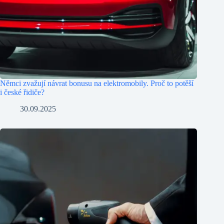
Němci zvažují návrat bonusu na elektromobily. Proč to potěší
i české řidiče?
30.09.2025