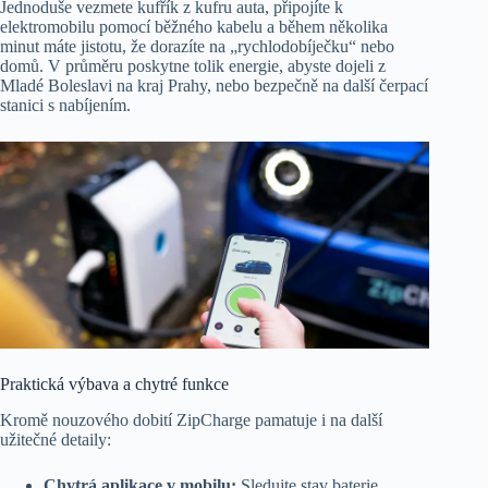
Jednoduše vezmete kufřík z kufru auta, připojíte k
elektromobilu pomocí běžného kabelu a během několika
minut máte jistotu, že dorazíte na „rychlodobíječku“ nebo
domů. V průměru poskytne tolik energie, abyste dojeli z
Mladé Boleslavi na kraj Prahy, nebo bezpečně na další čerpací
stanici s nabíjením.
Praktická výbava a chytré funkce
Kromě nouzového dobití ZipCharge pamatuje i na další
užitečné detaily:
Chytrá aplikace v mobilu:
Sledujte stav baterie,