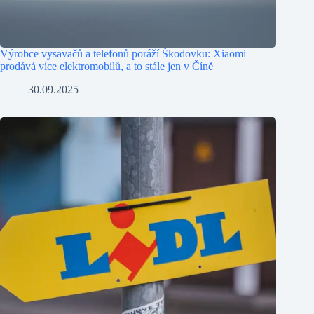
Výrobce vysavačů a telefonů poráží Škodovku: Xiaomi
prodává více elektromobilů, a to stále jen v Číně
30.09.2025