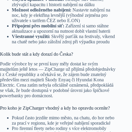
zbývající kapacitu i historii nabíjení na dálku
Možnost odloženého nabíjení:
Nastavte nabíjení na
noc, kdy je elektřina levnější (výhodné zejména pro
uživatele s tarifem ČEZ nebo E.ON)
Připojení přes mobilní síť:
Zařízení si samo stáhne
aktualizace a upozorní na nutnost dobít vlastní baterii
Všestranné využití:
Skvělý parťák na festivaly, víkend
na chatě nebo jako záložní zdroj při výpadku proudu
Kolik bude stát a kdy dorazí do Česka?
Podle výrobce by se první kusy měly dostat ke svým
majitelům ještě letos — ZipCharge už přijímá předobjednávky
i z České republiky a očekává se, že zájem bude znatelný
především mezi majiteli Škody Enyaq či Hyundai Kona
Electric. Cena zatím nebyla oficiálně oznámená, předpokládá
se však, že bude dostupná v podobné úrovni jako špičkové
powerbanky pro domácnost.
Pro koho je ZipCharger vhodný a kdy ho opravdu oceníte?
Pokud často jezdíte mimo město, na chatu, do hor nebo
za prací v regionu, kde je veřejné nabíjení sporadické
Pro firemní fleety nebo rodiny s více elektromobily