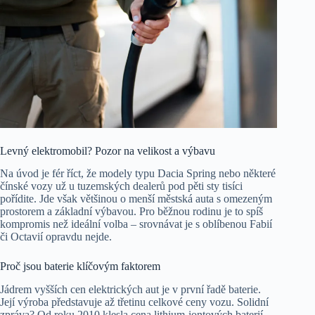
Levný elektromobil? Pozor na velikost a výbavu
Na úvod je fér říct, že modely typu Dacia Spring nebo některé
čínské vozy už u tuzemských dealerů pod pěti sty tisíci
pořídite. Jde však většinou o menší městská auta s omezeným
prostorem a základní výbavou. Pro běžnou rodinu je to spíš
kompromis než ideální volba – srovnávat je s oblíbenou Fabií
či Octavií opravdu nejde.
Proč jsou baterie klíčovým faktorem
Jádrem vyšších cen elektrických aut je v první řadě baterie.
Její výroba představuje až třetinu celkové ceny vozu. Solidní
zpráva? Od roku 2010 klesla cena lithium-iontových baterií