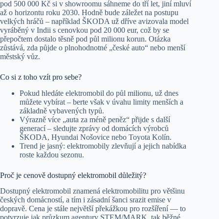
pod 500 000 Kč si v showroomu sáhneme do tří let, jiní mluví
až o horizontu roku 2030. Hodně bude záležet na postupu
velkých hráčů – například ŠKODA už dříve avizovala model
vyráběný v Indii s cenovkou pod 20 000 eur, což by se
přepočtem dostalo těsně pod půl milionu korun. Otázka
zůstává, zda půjde o plnohodnotné „české auto“ nebo menší
městský vůz.
Co si z toho vzít pro sebe?
Pokud hledáte elektromobil do půl milionu, už dnes
můžete vybírat – berte však v úvahu limity menších a
základně vybavených typů.
Výrazně více „auta za méně peněz“ přijde s další
generací – sledujte zprávy od domácích výrobců
ŠKODA, Hyundai Nošovice nebo Toyota Kolín.
Trend je jasný: elektromobily zlevňují a jejich nabídka
roste každou sezonu.
Proč je cenově dostupný elektromobil důležitý?
Dostupný elektromobil znamená elektromobilitu pro většinu
českých domácností, a tím i zásadní šanci srazit emise v
dopravě. Cena je stále největší překážkou pro rozšíření — to
potvrzuje jak průzkum agentury STEM/MARK, tak běžné