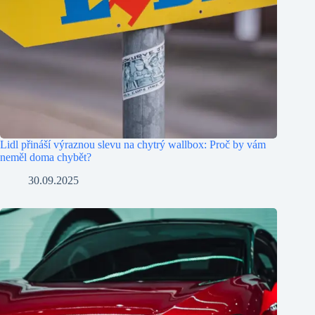
Lidl přináší výraznou slevu na chytrý wallbox: Proč by vám
neměl doma chybět?
30.09.2025