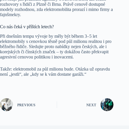
rozhovory s řidiči z Plzně či Brna. Právě cenově dostupné
modely rozhodnou, zda elektromobilita prorazí i mimo firmy a
fajnšmekry.
Co nás čeká v příštích letech?
Při dnešním tempu vývoje by měly být během 3–5 let
elektromobily s cenovkou těsně pod půl milionu realitou i pro
běžného řidiče. Sledujte proto nabídky nejen českých, ale i
korejských či čínských značek – ty dokážou často překvapit
agresivní cenovou politikou i inovacemi.
Takže: elektromobil za půl milionu bude. Otázka už opravdu
není „jestli“, ale „kdy se k vám dostane garáži.“
PREVIOUS
NEXT