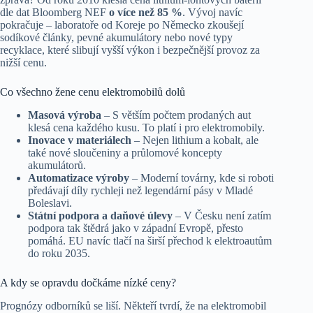
dle dat Bloomberg NEF
o více než 85 %
. Vývoj navíc
pokračuje – laboratoře od Koreje po Německo zkoušejí
sodíkové články, pevné akumulátory nebo nové typy
recyklace, které slibují vyšší výkon i bezpečnější provoz za
nižší cenu.
Co všechno žene cenu elektromobilů dolů
Masová výroba
– S větším počtem prodaných aut
klesá cena každého kusu. To platí i pro elektromobily.
Inovace v materiálech
– Nejen lithium a kobalt, ale
také nové sloučeniny a průlomové koncepty
akumulátorů.
Automatizace výroby
– Moderní továrny, kde si roboti
předávají díly rychleji než legendární pásy v Mladé
Boleslavi.
Státní podpora a daňové úlevy
– V Česku není zatím
podpora tak štědrá jako v západní Evropě, přesto
pomáhá. EU navíc tlačí na širší přechod k elektroautům
do roku 2035.
A kdy se opravdu dočkáme nízké ceny?
Prognózy odborníků se liší. Někteří tvrdí, že na elektromobil