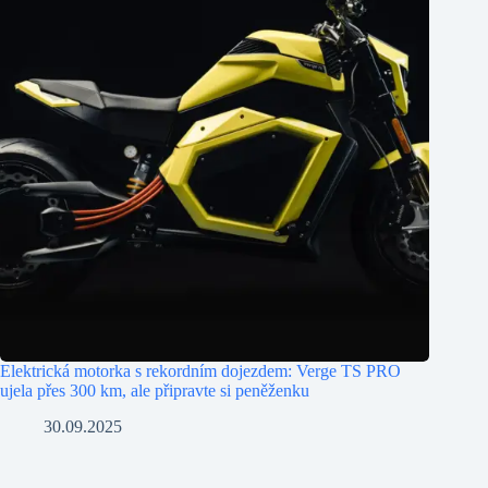
Elektrická motorka s rekordním dojezdem: Verge TS PRO
ujela přes 300 km, ale připravte si peněženku
30.09.2025