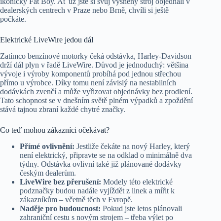
ikonický Fat Boy. Ať už jste si svůj vysněný stroj objednali v
dealerských centrech v Praze nebo Brně, chvíli si ještě
počkáte.
Elektrické LiveWire jedou dál
Zatímco benzínové motorky čeká odstávka, Harley-Davidson
drží dál plyn v řadě LiveWire. Důvod je jednoduchý: většina
vývoje i výroby komponentů probíhá pod jednou střechou
přímo u výrobce. Díky tomu není závislý na nestabilních
dodávkách zvenčí a může vyřizovat objednávky bez prodlení.
Tato schopnost se v dnešním světě plném výpadků a zpoždění
stává tajnou zbraní každé chytré značky.
Co teď mohou zákazníci očekávat?
Přímé ovlivnění:
Jestliže čekáte na nový Harley, který
není elektrický, připravte se na odklad o minimálně dva
týdny. Odstávka ovlivní také již plánované dodávky
českým dealerům.
LiveWire bez přerušení:
Modely této elektrické
podznačky budou nadále vyjíždět z linek a mířit k
zákazníkům – včetně těch v Evropě.
Naděje pro budoucnost:
Pokud jste letos plánovali
zahraniční cestu s novým strojem – třeba výlet po