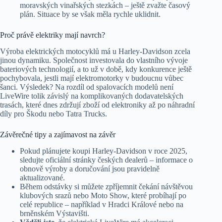
moravských vinařských stezkách – ještě zvažte časový
plán. Situace by se však měla rychle uklidnit.
Proč právě elektriky mají navrch?
Výroba elektrických motocyklů má u Harley-Davidson zcela
jinou dynamiku. Společnost investovala do vlastního vývoje
bateriových technologií, a to už v době, kdy konkurence ještě
pochybovala, jestli mají elektromotorky v budoucnu vůbec
šanci. Výsledek? Na rozdíl od spalovacích modelů není
LiveWire tolik závislý na komplikovaných dodavatelských
trasách, které dnes zdržují zboží od elektroniky až po náhradní
díly pro Škodu nebo Tatra Trucks.
Závěrečné tipy a zajímavost na závěr
Pokud plánujete koupi Harley-Davidson v roce 2025,
sledujte oficiální stránky českých dealerů – informace o
obnově výroby a doručování jsou pravidelně
aktualizované.
Během odstávky si můžete zpříjemnit čekání návštěvou
klubových srazů nebo Moto Show, které probíhají po
celé republice – například v Hradci Králové nebo na
brněnském Výstavišti.