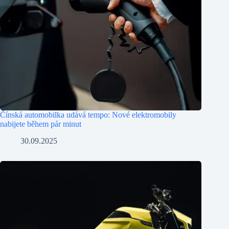
Čínská automobilka udává tempo: Nové elektromobily
nabijete během pár minut
30.09.2025