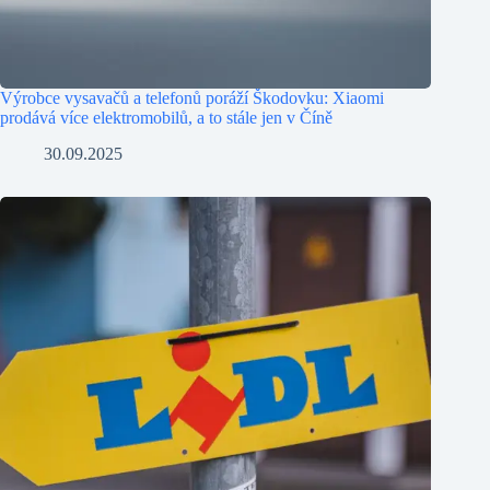
Výrobce vysavačů a telefonů poráží Škodovku: Xiaomi
prodává více elektromobilů, a to stále jen v Číně
30.09.2025