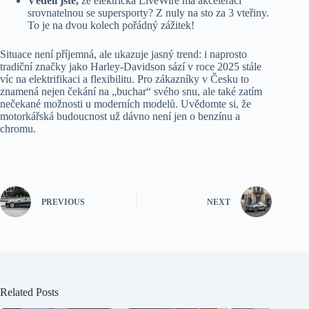
Věděli jste,
že elektrická LiveWire má akceleraci
srovnatelnou se supersporty? Z nuly na sto za 3 vteřiny.
To je na dvou kolech pořádný zážitek!
Situace není příjemná, ale ukazuje jasný trend: i naprosto
tradiční značky jako Harley-Davidson sází v roce 2025 stále
víc na elektrifikaci a flexibilitu. Pro zákazníky v Česku to
znamená nejen čekání na „buchar“ svého snu, ale také zatím
nečekané možnosti u moderních modelů. Uvědomte si, že
motorkářská budoucnost už dávno není jen o benzínu a
chromu.
PREVIOUS
NEXT
Related Posts