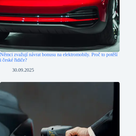
Němci zvažují návrat bonusu na elektromobily. Proč to potěší
i české řidiče?
30.09.2025