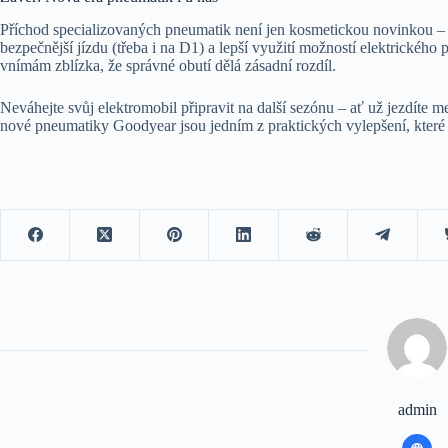
Příchod specializovaných pneumatik není jen kosmetickou novinkou – p
bezpečnější jízdu (třeba i na D1) a lepší využití možností elektrickéh
vnímám zblízka, že správné obutí dělá zásadní rozdíl.
Neváhejte svůj elektromobil připravit na další sezónu – ať už jezdíte 
nové pneumatiky Goodyear jsou jedním z praktických vylepšení, které
admin