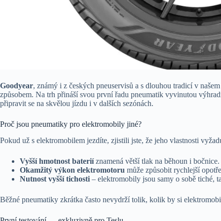
Goodyear
, známý i z českých pneuservisů a s dlouhou tradicí v našem
způsobem. Na trh přináší svou první řadu pneumatik vyvinutou výhradně
připravit se na skvělou jízdu i v dalších sezónách.
Proč jsou pneumatiky pro elektromobily jiné?
Pokud už s elektromobilem jezdíte, zjistili jste, že jeho vlastnosti vyža
Vyšší hmotnost baterií
znamená větší tlak na běhoun i bočnice.
Okamžitý výkon elektromotoru
může způsobit rychlejší opotře
Nutnost vyšší tichosti
– elektromobily jsou samy o sobě tiché, t
Běžné pneumatiky zkrátka často nevydrží tolik, kolik by si elektromobil
První testování — exkluzivně pro Teslu