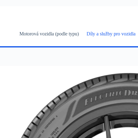
Skip
to
content
Motorová vozidla (podle typu)
Díly a služby pro vozidla