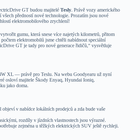
ectricDrive GT budou majitelé
Tesly
. Právě vozy amerického
í všech předností nové technologie. Prozatím jsou nové
hlostí elektromobilového zrychlení!
ytvořit gumu, která snese více najetých kilometrů, přitom
 počtem elektromobilů jsme chtěli nabídnout speciální
ricDrive GT je tady pro nové generace řidičů,“ vysvětluje
04W XL — právě pro Teslu. Na webu Goodyearu už nyní
teré osloví majitele Škody Enyaq, Hyundai Ioniq,
sku jako doma.
 objeví v nabídce lokálních prodejců a zda bude vaše
ickými, rozdíly v jízdních vlastnostech jsou výrazné.
potřebuje zejména u těžkých elektrických SUV ještě rychleji.