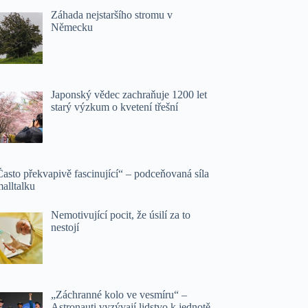
Záhada nejstaršího stromu v
Německu
Japonský vědec zachraňuje 1200 let
starý výzkum o kvetení třešní
asto překvapivě fascinující“ – podceňovaná síla
alltalku
Nemotivující pocit, že úsilí za to
nestojí
„Záchranné kolo ve vesmíru“ –
Astronauti vyzývají lidstvo k jednotě