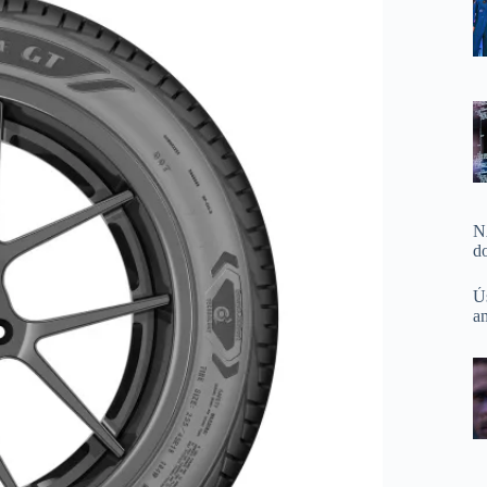
N
d
Ú
a