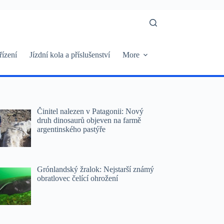
řízení
Jízdní kola a příslušenství
More
Činitel nalezen v Patagonii: Nový
druh dinosaurů objeven na farmě
argentinského pastýře
Grónlandský žralok: Nejstarší známý
obratlovec čelící ohrožení