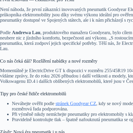
Není náhoda, že první zákazníci inovovaných pneumatik Goodyear El
průkopníka elektromobility jsou díky svému výkonu ideální pro ověřen
pneumatiky dostupné ve Spojených státech, ale i k nám přicházejí s ryc
Podle
Andrewa Lau
, produktového manažera Goodyearu, bylo cílem v
neubere nic z jízdního komfortu, bezpečnosti ani výkonu. „S rostoucím
pneumatiku, která zodpoví jejich specifické potřeby. Těší nás, že Elect
Lau.
Co nás čeká dál? Rozšíření nabídky a nové rozměry
Momentálně je ElectricDrive GT k dispozici v rozměru 255/45R19 1
vídáme zprávy, že do roku 2026 přibudou i další velikosti a modely, k
Volkswagenu ID.4 i dalších oblíbených elektromobilů, které jsou v Če
Tipy pro české řidiče elektromobilů
Neváhejte ověřit podle
stránek Goodyear CZ
, kdy se nový model
rozměrová řada podporována.
Při výměně nikdy nemíchejte pneumatiky pro elektromobily s klas
Pravidelně kontrolujte tlak – špatně nafouknutá pneumatika se o
Závěr: Nová éra pneumatik i u nás