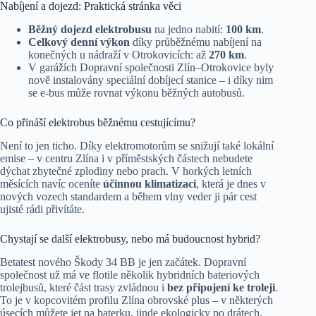
Nabíjení a dojezd: Praktická stránka věci
Běžný dojezd elektrobusu
na jedno nabití:
100 km
.
Celkový denní výkon
díky průběžnému nabíjení na
konečných u nádraží v Otrokovicích: až
270 km
.
V garážích Dopravní společnosti Zlín–Otrokovice byly
nově instalovány speciální dobíjecí stanice – i díky nim
se e-bus může rovnat výkonu běžných autobusů.
Co přináší elektrobus běžnému cestujícímu?
Není to jen ticho. Díky elektromotorům se snižují také lokální
emise – v centru Zlína i v příměstských částech nebudete
dýchat zbytečné zplodiny nebo prach. V horkých letních
měsících navíc oceníte
účinnou klimatizaci
, která je dnes v
nových vozech standardem a během vlny veder ji pár cest
ujisté rádi přivítáte.
Chystají se další elektrobusy, nebo má budoucnost hybrid?
Betatest nového Škody 34 BB je jen začátek. Dopravní
společnost už má ve flotile několik hybridních bateriových
trolejbusů, které část trasy zvládnou i
bez připojení ke troleji
.
To je v kopcovitém profilu Zlína obrovské plus – v některých
úsecích můžete jet na baterku, jinde ekologicky po drátech.