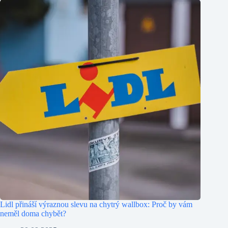
Lidl přináší výraznou slevu na chytrý wallbox: Proč by vám
neměl doma chybět?