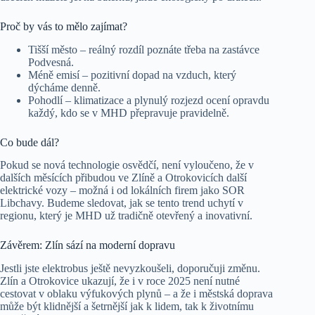
Proč by vás to mělo zajímat?
Tišší město – reálný rozdíl poznáte třeba na zastávce
Podvesná.
Méně emisí – pozitivní dopad na vzduch, který
dýcháme denně.
Pohodlí – klimatizace a plynulý rozjezd ocení opravdu
každý, kdo se v MHD přepravuje pravidelně.
Co bude dál?
Pokud se nová technologie osvědčí, není vyloučeno, že v
dalších měsících přibudou ve Zlíně a Otrokovicích další
elektrické vozy – možná i od lokálních firem jako SOR
Libchavy. Budeme sledovat, jak se tento trend uchytí v
regionu, který je MHD už tradičně otevřený a inovativní.
Závěrem: Zlín sází na moderní dopravu
Jestli jste elektrobus ještě nevyzkoušeli, doporučuji změnu.
Zlín a Otrokovice ukazují, že i v roce 2025 není nutné
cestovat v oblaku výfukových plynů – a že i městská doprava
může být klidnější a šetrnější jak k lidem, tak k životnímu