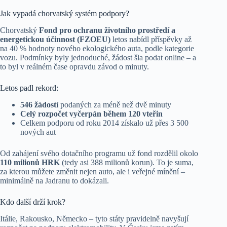
Jak vypadá chorvatský systém podpory?
Chorvatský
Fond pro ochranu životního prostředí a
energetickou účinnost (FZOEU)
letos nabídl příspěvky až
na 40 % hodnoty nového ekologického auta, podle kategorie
vozu. Podmínky byly jednoduché, žádost šla podat online – a
to byl v reálném čase opravdu závod o minuty.
Letos padl rekord:
546 žádostí
podaných za méně než dvě minuty
Celý rozpočet vyčerpán během 120 vteřin
Celkem podporu od roku 2014 získalo už přes 3 500
nových aut
Od zahájení svého dotačního programu už fond rozdělil okolo
110 milionů HRK
(tedy asi 388 milionů korun). To je suma,
za kterou můžete změnit nejen auto, ale i veřejné mínění –
minimálně na Jadranu to dokázali.
Kdo další drží krok?
Itálie, Rakousko, Německo – tyto státy pravidelně navyšují