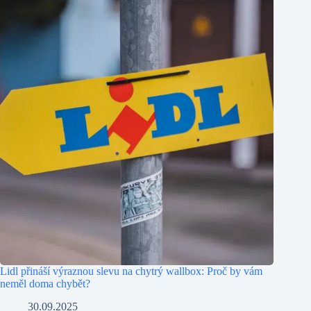
Lidl přináší výraznou slevu na chytrý wallbox: Proč by vám
neměl doma chybět?
30.09.2025