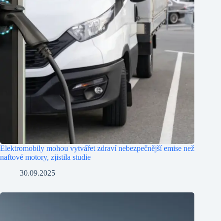
Elektromobily mohou vytvářet zdraví nebezpečnější emise než
naftové motory, zjistila studie
30.09.2025