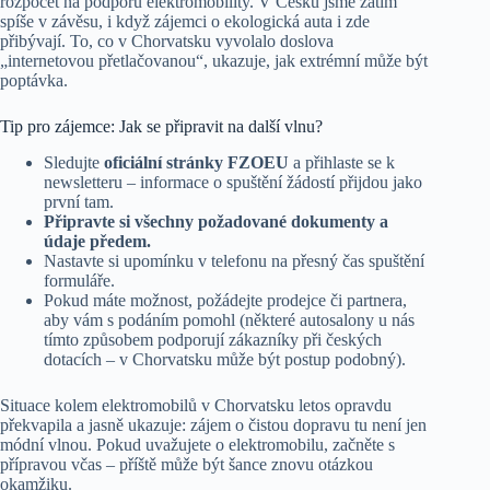
rozpočet na podporu elektromobility. V Česku jsme zatím
spíše v závěsu, i když zájemci o ekologická auta i zde
přibývají. To, co v Chorvatsku vyvolalo doslova
„internetovou přetlačovanou“, ukazuje, jak extrémní může být
poptávka.
Tip pro zájemce: Jak se připravit na další vlnu?
Sledujte
oficiální stránky FZOEU
a přihlaste se k
newsletteru – informace o spuštění žádostí přijdou jako
první tam.
Připravte si všechny požadované dokumenty a
údaje předem.
Nastavte si upomínku v telefonu na přesný čas spuštění
formuláře.
Pokud máte možnost, požádejte prodejce či partnera,
aby vám s podáním pomohl (některé autosalony u nás
tímto způsobem podporují zákazníky při českých
dotacích – v Chorvatsku může být postup podobný).
Situace kolem elektromobilů v Chorvatsku letos opravdu
překvapila a jasně ukazuje: zájem o čistou dopravu tu není jen
módní vlnou. Pokud uvažujete o elektromobilu, začněte s
přípravou včas – příště může být šance znovu otázkou
okamžiku.