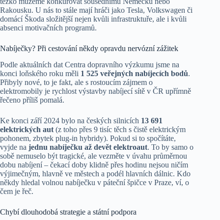
těžko můžeme konkurovat sousednímu Německu nebo
Rakousku. U nás to stále mají hráči jako Tesla, Volkswagen či
domácí Škoda složitější nejen kvůli infrastruktuře, ale i kvůli
absenci motivačních programů.
Nabíječky? Při cestování někdy opravdu nervózní zážitek
Podle aktuálních dat Centra dopravního výzkumu jsme na
konci loňského roku měli
1 525 veřejných nabíjecích bodů
.
Přibyly nové, to je fakt, ale s rostoucím zájmem o
elektromobily je rychlost výstavby nabíjecí sítě v ČR upřímně
řečeno příliš pomalá.
Ke konci září 2024 bylo na českých silnicích
13 691
elektrických aut
(z toho přes 9 tisíc těch s čistě elektrickým
pohonem, zbytek plug-in hybridy). Pokud si to spočítáte,
vyjde na
jednu nabíječku až devět elektroaut
. To by samo o
sobě nemuselo být tragické, ale vezměte v úvahu průměrnou
dobu nabíjení – čekací doby klidně přes hodinu nejsou ničím
výjimečným, hlavně ve městech a podél hlavních dálnic. Kdo
někdy hledal volnou nabíječku v páteční špičce v Praze, ví, o
čem je řeč.
Chybí dlouhodobá strategie a státní podpora