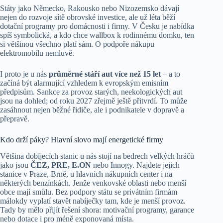
Státy jako Německo, Rakousko nebo Nizozemsko dávají
nejen do rozvoje sítě obrovské investice, ale už léta běží
dotační programy pro domácnosti i firmy. V Česku je nabídka
spíš symbolická, a kdo chce wallbox k rodinnému domku, ten
si většinou všechno platí sám. O podpoře nákupu
elektromobilu nemluvě.
I proto je u nás
průměrné stáří aut více než 15 let
– a to
začíná být alarmující vzhledem k evropským emisním
předpisům. Sankce za provoz starých, neekologických aut
jsou na dohled; od roku 2027 zřejmě ještě přitvrdí. To může
zasáhnout nejen běžné řidiče, ale i podnikatele v dopravě a
přepravě.
Kdo drží páky? Hlavní slovo mají energetické firmy
Většina dobíjecích stanic u nás stojí na bedrech velkých hráčů
jako jsou
ČEZ, PRE, E.ON
nebo Innogy. Najdete jejich
stanice v Praze, Brně, u hlavních nákupních center i na
některých benzínkách. Jenže venkovské oblasti nebo menší
obce mají smůlu. Bez podpory státu se privátním firmám
málokdy vyplatí stavět nabíječky tam, kde je menší provoz.
Tady by mělo přijít řešení shora: motivační programy, garance
nebo dotace i pro méně exponovaná místa.