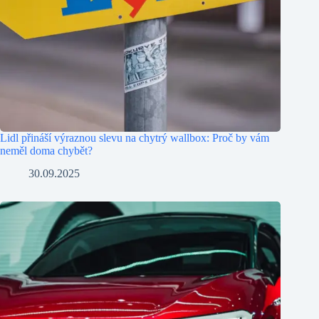
Lidl přináší výraznou slevu na chytrý wallbox: Proč by vám
neměl doma chybět?
30.09.2025