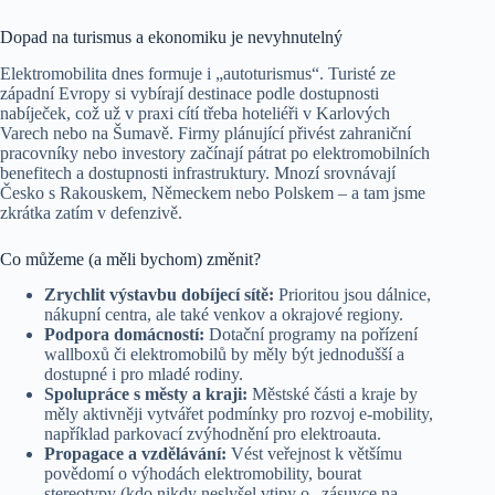
Dopad na turismus a ekonomiku je nevyhnutelný
Elektromobilita dnes formuje i „autoturismus“. Turisté ze
západní Evropy si vybírají destinace podle dostupnosti
nabíječek, což už v praxi cítí třeba hoteliéři v Karlových
Varech nebo na Šumavě. Firmy plánující přivést zahraniční
pracovníky nebo investory začínají pátrat po elektromobilních
benefitech a dostupnosti infrastruktury. Mnozí srovnávají
Česko s Rakouskem, Německem nebo Polskem – a tam jsme
zkrátka zatím v defenzivě.
Co můžeme (a měli bychom) změnit?
Zrychlit výstavbu dobíjecí sítě:
Prioritou jsou dálnice,
nákupní centra, ale také venkov a okrajové regiony.
Podpora domácností:
Dotační programy na pořízení
wallboxů či elektromobilů by měly být jednodušší a
dostupné i pro mladé rodiny.
Spolupráce s městy a kraji:
Městské části a kraje by
měly aktivněji vytvářet podmínky pro rozvoj e-mobility,
například parkovací zvýhodnění pro elektroauta.
Propagace a vzdělávání:
Vést veřejnost k většímu
povědomí o výhodách elektromobility, bourat
stereotypy (kdo nikdy neslyšel vtipy o „zásuvce na