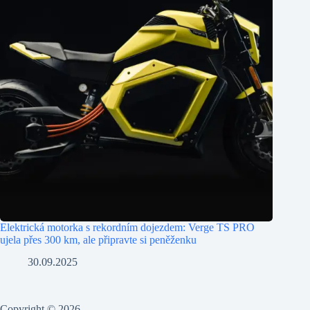
Elektrická motorka s rekordním dojezdem: Verge TS PRO
ujela přes 300 km, ale připravte si peněženku
30.09.2025
Copyright © 2026 -