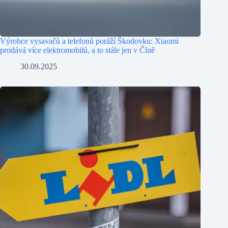
Výrobce vysavačů a telefonů poráží Škodovku: Xiaomi
prodává více elektromobilů, a to stále jen v Číně
30.09.2025