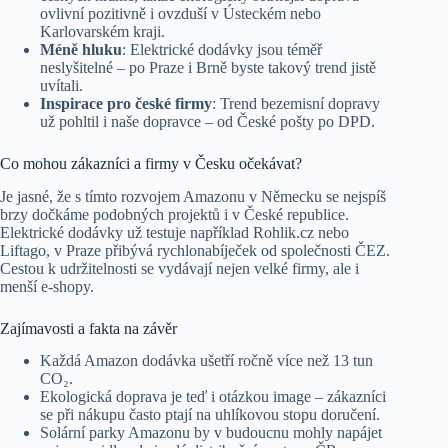
ovlivní pozitivně i ovzduší v Ústeckém nebo
Karlovarském kraji.
Méně hluku
: Elektrické dodávky jsou téměř
neslyšitelné – po Praze i Brně byste takový trend jistě
uvítali.
Inspirace pro české firmy
: Trend bezemisní dopravy
už pohltil i naše dopravce – od České pošty po DPD.
Co mohou zákazníci a firmy v Česku očekávat?
Je jasné, že s tímto rozvojem Amazonu v Německu se nejspíš
brzy dočkáme podobných projektů i v České republice.
Elektrické dodávky už testuje například Rohlik.cz nebo
Liftago, v Praze přibývá rychlonabíječek od společnosti ČEZ.
Cestou k udržitelnosti se vydávají nejen velké firmy, ale i
menší e-shopy.
Zajímavosti a fakta na závěr
Každá Amazon dodávka ušetří ročně více než 13 tun
CO₂.
Ekologická doprava je teď i otázkou image – zákazníci
se při nákupu často ptají na uhlíkovou stopu doručení.
Solární parky Amazonu by v budoucnu mohly napájet