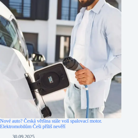
Nové auto? Česká většina stále volí spalovací motor.
Elektromobilům Češi příliš nevěří
30.09.2025