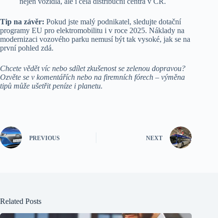
nejen vozidla, ale i celá distribuční centra v ČR.
Tip na závěr:
Pokud jste malý podnikatel, sledujte dotační
programy EU pro elektromobilitu i v roce 2025. Náklady na
modernizaci vozového parku nemusí být tak vysoké, jak se na
první pohled zdá.
Chcete vědět víc nebo sdílet zkušenost se zelenou dopravou?
Ozvěte se v komentářích nebo na firemních fórech – výměna
tipů může ušetřit peníze i planetu.
PREVIOUS
NEXT
Related Posts