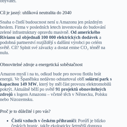
obyvatel.
Cíl je jasný: uhlíková neutralita do 2040
Snaha o čistší budoucnost není u Amazonu jen prázdným
heslem. Firma v posledních letech investovala do budování
zelené infrastruktury opravdu masivně.
Od amerického
Rivianu už objednali 100 000 elektrických dodávek
a
podobná partnerství rozjíždějí s dalšími výrobci po celém
světě. Cíl? Splnit své závazky a dostat emise CO₂ téměř na
nulu.
Obnovitelné zdroje a energetická soběstačnost
Amazon myslí i na to, odkud bude pro novou flotilu brát
energii. Ve Španělsku nedávno odstartoval obří
solární park s
kapacitou 149 MW
, který by měl část provozu elektromobilů
pokrýt. Aktuálně běží po světě
91 projektů obnovitelných
zdrojů
s logem Amazonu – včetně těch v Německu, Polsku
nebo Nizozemsku.
Proč je to důležité i pro vás?
Čistší vzduch v českém příhraničí
: Porúří je blízko
českých hranic, takže ekologicky šetrnější doprava