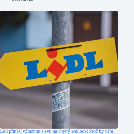
Lidl přináší výraznou slevu na chytrý wallbox: Proč by vám