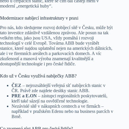
nebo u čerpacích stanic, které se čím dál častěji mění v
moderní „energetická huby“.
Modernizace nabíjecí infrastruktury v praxi
Pro nás, kdo sledujeme rozvoj dobíjecí sítě v Česku, může být
tato investice zdánlivě vzdálenou zprávou. Ale posun na tak
velkém trhu, jako jsou USA, vždy pomáhá i rozvoji
technologií v celé Evropě. Továrna ABB bude vyrábět
stanice, které najdou uplatnění nejen na amerických dálnicích,
ale i ve firemních areálech a parkovacích domech. A víc
zkušeností a masová výroba znamenají kvalitnější a
dostupnější technologie i pro české řidiče.
Kdo už v Česku využívá nabíječky ABB?
ČEZ
– nejrozsáhlejší veřejná síť nabíjecích stanic v
ČR. Právě zde najdete desítky stanic ABB.
PRE a E.ON
– zástupci regionálních poskytovatelů,
kteří také sázejí na osvědčené technologie.
Nezávislé sítě v nákupních centrech a ve firmách –
například v pražském Edenu nebo na business parcích v
Brně.
Co znamená růst ABB pro české řidiče?