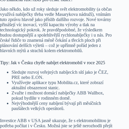
Jako někdo, kdo už roky sleduje svět elektromobility (a občas
využívá nabíječky třeba vedle Masarykova nádraží), vnímám
tuto zprávu hlavně jako příslib dalšího rozvoje. Nové továrny
přinášejí víc inovací, vyšší kapacitu výroby a tlak na
technologický pokrok. Je pravděpodobné, že výsledkem
budou dostupnější a spolehlivější rychlonabíječky i u nás. Pro
české řidiče to znamená méně čekání a třecích ploch při
plánování delších výletů – což je upřímně pořád jeden z
hlavních mýtů a strachů kolem elektromobilů.
Tipy: Jak v Česku chytře nabíjet elektromobil v roce 2025
Sledujte rozvoj veřejných nabíjecích sítí jako je ČEZ,
PRE nebo E.ON.
Využívejte aplikace typu Mobilita.cz, které zobrazí
aktuální obsazenost stanic.
Zvažte i možnost domácí nabíječky ABB Wallbox,
pokud bydlíte v rodinném domě.
Nejvýhodnější ceny nabíjení bývají při měsíčních
paušálech velkých operátorů.
Investice ABB v USA jasně ukazuje, že s elektromobilitou je
potřeba počítat i v Česku. Možná jste se ještě nerozhodli přejít